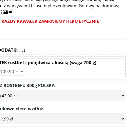
o z warzywami i sosem pieczeniowym. Gotowy na domową
? 🏰🥩
 - KAŻDY KAWAŁEK ZAMKNIEMY HERMETYCZNIE
DODATKI ↓↓↓
K rostbef i polędwica z kością (waga 700 g)
Z ROSTBEFU 300g POLSKA
pikowe cięte wzdłuż