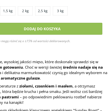
1,5 kg
2 kg
2,5 kg
3 kg
DODAJ DO KOSZYKA
 mogą różnić się o ±15% od wartości deklarowanych.
e, wysokiej jakości mięso, które doskonale sprawdzi się w
ym gotowaniu
. Choć w wersji świeżej
średnio nadaje się na
ra i delikatna marmurkowatość czynią go idealnym wyborem na
b
aromatyczne gulasze
.
peraturze z
ziołami, czosnkiem i masłem
, a otrzymasz
ą
, która będzie krucha i pełna smaku. Jeśli wolisz coś bardziej
 pastrami
– po odpowiednim peklowaniu rostbef nabierze
ny na kanapki!
wym składnikiem klasycznego angielskiego "Sunday Roast" –