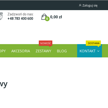
Zaloguj się
Zadzwoń do nas:
0,00 zł
0
+48 783 400 600
NOWOŚĆ
DOSTAWA
OPY
AKCESORIA
ZESTAWY
BLOG
KONTAKT
wy