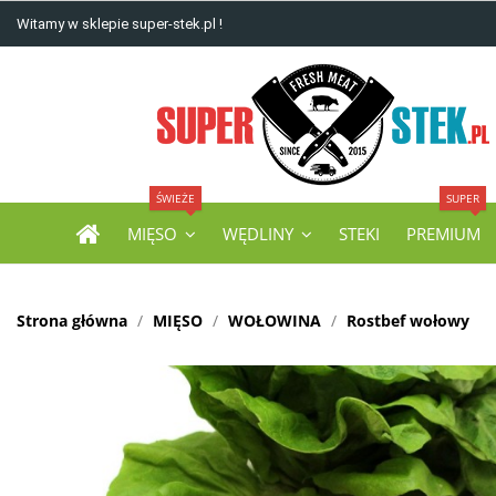
Witamy w sklepie super-stek.pl !
ŚWIEŻE
SUPER
MIĘSO
WĘDLINY
STEKI
PREMIUM
Strona główna
MIĘSO
WOŁOWINA
Rostbef wołowy