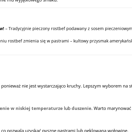
w!
– Tradycyjnie pieczony rostbef podawany z sosem pieczeniowym
niu rostbef zmienia się w pastrami – kultowy przysmak amerykańs
i, ponieważ nie jest wystarczająco kruchy. Lepszym wyborem na s
enie w niskiej temperaturze
lub
duszenie
. Warto marynować g
, co pozwala uzyskać pyszne pastrami lub peklowaną wołowinę.