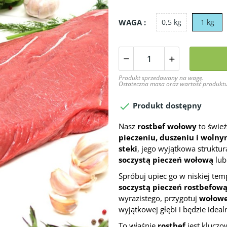
WAGA :
0,5 kg
1 kg
Produkt sprzedawany na wagę.
Ostateczna masa oraz wartość produktu

Produkt dostępny
Nasz
rostbef wołowy
to śwież
pieczeniu, duszeniu i woln
steki
, jego wyjątkowa struktu
soczystą pieczeń wołową
lu
Spróbuj upiec go w niskiej tem
soczystą pieczeń rostbefow
wyrazistego, przygotuj
wołowe
wyjątkowej głębi i będzie ideal
To właśnie
rostbef
jest kluczo