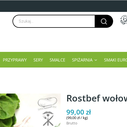
PRZYPRAWY
SERY
SMALCE
SPIŻARNIA
SMAKI EUR
Rostbef woło
99,00 zł
(99,00 zł / kg)
Brutto