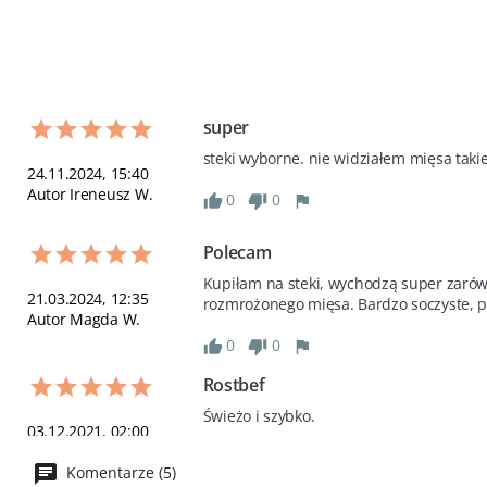
super
steki wyborne. nie widziałem mięsa taki
24.11.2024, 15:40
Autor Ireneusz W.
0
0
Polecam
Kupiłam na steki, wychodzą super zarówn
21.03.2024, 12:35
rozmrożonego mięsa. Bardzo soczyste, p
Autor Magda W.
0
0
Rostbef
Świeżo i szybko.
03.12.2021, 02:00
Autor Agnieszka N.
2
0
Komentarze (5)