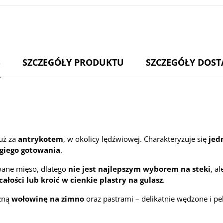
S
SZCZEGÓŁY PRODUKTU
SZCZEGÓŁY DOS
tuż za
antrykotem
, w okolicy lędźwiowej. Charakteryzuje się
jed
ugiego gotowania
.
wane mięso, dlatego
nie jest najlepszym wyborem na steki
, a
ałości lub kroić w cienkie plastry na gulasz
.
czną
wołowinę na zimno
oraz pastrami – delikatnie wędzone i p