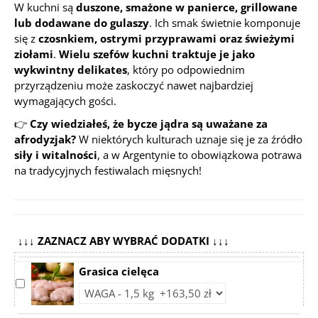
W kuchni są
duszone, smażone w panierce, grillowane
lub dodawane do gulaszy
. Ich smak świetnie komponuje
się z
czosnkiem, ostrymi przyprawami oraz świeżymi
ziołami
.
Wielu szefów kuchni traktuje je jako
wykwintny delikates
, który po odpowiednim
przyrządzeniu może zaskoczyć nawet najbardziej
wymagających gości.
👉
Czy wiedziałeś, że bycze jądra są uważane za
afrodyzjak?
W niektórych kulturach uznaje się je za źródło
siły i witalności
, a w Argentynie to obowiązkowa potrawa
na tradycyjnych festiwalach mięsnych!
↓↓↓ ZAZNACZ ABY WYBRAĆ DODATKI ↓↓↓
Grasica cielęca
Select
Choose
accessory
accessory
Grasica