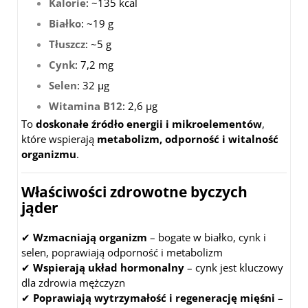
Kalorie
: ~135 kcal
Białko
: ~19 g
Tłuszcz
: ~5 g
Cynk
: 7,2 mg
Selen
: 32 µg
Witamina B12
: 2,6 µg
To
doskonałe źródło energii i mikroelementów
,
które wspierają
metabolizm, odporność i witalność
organizmu
.
Właściwości zdrowotne byczych
jąder
✔
Wzmacniają organizm
– bogate w białko, cynk i
selen, poprawiają odporność i metabolizm
✔
Wspierają układ hormonalny
– cynk jest kluczowy
dla zdrowia mężczyzn
✔
Poprawiają wytrzymałość i regenerację mięśni
–