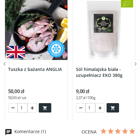
Tuszka z bażanta ANGLIA
Sól himalajska biała -
uzupełniacz EKO 380g
50,00 zł
9,00 zł
50,00 zł / szt
2,37 zł / 100g


Komentarze (1)
OCENA