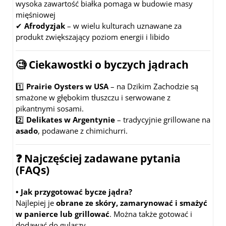
wysoka zawartość białka pomaga w budowie masy
mięśniowej
✔
Afrodyzjak
– w wielu kulturach uznawane za
produkt zwiększający poziom energii i libido
🧐
Ciekawostki o byczych jądrach
1️⃣
Prairie Oysters w USA
– na Dzikim Zachodzie są
smażone w głębokim tłuszczu i serwowane z
pikantnymi sosami.
2️⃣
Delikates w Argentynie
– tradycyjnie grillowane na
asado
, podawane z chimichurri.
❓
Najczęściej zadawane pytania
(FAQs)
• Jak przygotować bycze jądra?
Najlepiej je
obrane ze skóry, zamarynować i smażyć
w panierce lub grillować
. Można także gotować i
dodawać do gulaszy.