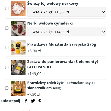
variant
Świeży łój wołowy nerkowy
cielęca
Grasica
Select
Choose
cielęca
accessory
accessory
Świeży
variant
Nerki wołowe cynaderki
łój
Świeży
Select
wołowy
Choose
łój
accessory
nerkowy
accessory
wołowy
Nerki
variant
nerkowy
wołowe
Prawdziwa Musztarda Sarepska 275g
Nerki
Select
cynaderki
wołowe
+5,90 zł
accessory
cynaderki
Prawdziwa
Zestaw do panierowania (3 elementy)
Musztarda
GEFU PANDO
Select
Sarepska
accessory
275g
+149,00 zł
Zestaw
Prawdziwy chleb żytni pełnoziarnisty ze
do
słonecznikiem 400g
Select
panierowania
accessory
(3
+7,50 zł
Prawdziwy
elementy)
Udostępnij
chleb
GEFU
żytni
PANDO