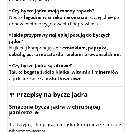
• Czy bycze jądra mają mocny zapach?
Nie, są
łagodne w smaku i aromacie
, szczególnie po
odpowiednim przygotowaniu i doprawieniu.
• Jakie przyprawy najlepiej pasują do byczych
jąder?
Najlepiej komponują się z
czosnkiem, papryką,
cebulą, ostrą musztardą i ziołami prowansalskimi
.
• Czy bycze jądra są zdrowe?
Tak, to
bogate źródło białka, witamin i minerałów
,
a jednocześnie są
niskotłuszczowe
.
🍴
Przepisy na bycze jądra
Smażone bycze jądra w chrupiącej
panierce
🔥
Tradycyjna, chrupiąca przekąska, którą możesz podać z
pikantnym sosem.