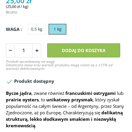
25,00 zł
(25,00 zł / kg)
Brutto
WAGA :
0,5 kg
1 kg
DODAJ DO KOSZYKA
Produkt sprzedawany na wagę.
Ostateczna masa oraz wartość produktu mogą różnić się o ±15% od
wartości deklarowanych.

Produkt dostępny
Bycze jądra
, zwane również
francuskimi ostrygami
lub
prairie oysters
, to
unikatowy przysmak
, który zyskał
popularność na całym świecie – od Argentyny, przez Stany
Zjednoczone, aż po Europę. Charakteryzują się
delikatną
strukturą, lekko słodkawym smakiem i niezwykłą
kremowością
.