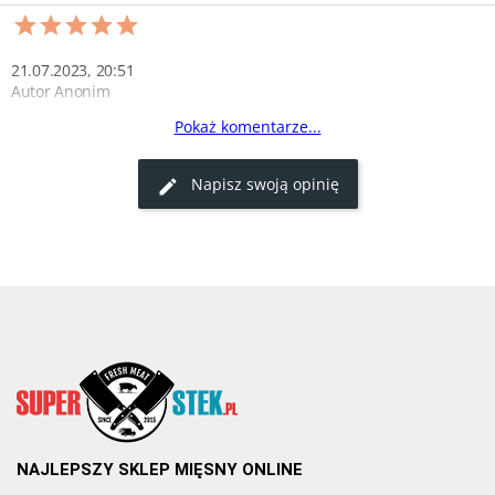
21.07.2023, 20:51
Autor Anonim
Pokaż komentarze...
Oryginalne i smaczne!
Bycze jądra to prawdziwa delicja. Świeże i dobrze zapakowane, 
Napisz swoją opinię
idealne do wykwintnych potraw. Zakupy w sklepie super-stek.pl to 
strzał w dziesiątkę.
0
0
NAJLEPSZY SKLEP MIĘSNY ONLINE