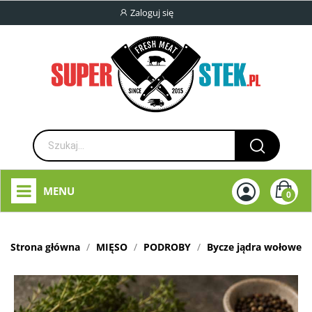
Zaloguj się
MENU
0
Strona główna
MIĘSO
PODROBY
Bycze jądra wołowe