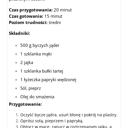
Czas przygotowania:
20 minut
Czas gotowania:
15 minut
Poziom trudności:
średni
Składniki:
500 g byczych jąder
1 szklanka mąki
2 jajka
1 szklanka bułki tartej
1 łyżeczka papryki wędzonej
Sól, pieprz
Olej do smażenia
Przygotowanie:
Oczyść bycze jądra, usuń błonę i pokrój na plastry.
Oprósz solą, pieprzem i papryką.
Obtocz w mące, zanurz w roztrzepanym jajku, a