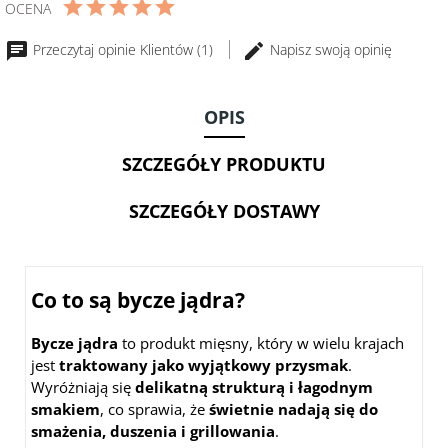
OCENA
pełnoziarnisty
ze
Przeczytaj opinie Klientów (1)
Napisz swoją opinię
słonecznikiem
400g
OPIS
SZCZEGÓŁY PRODUKTU
SZCZEGÓŁY DOSTAWY
Co to są bycze jądra?
Bycze jądra
to produkt mięsny, który w wielu krajach
jest
traktowany jako wyjątkowy przysmak
.
Wyróżniają się
delikatną strukturą i łagodnym
smakiem
, co sprawia, że
świetnie nadają się do
smażenia, duszenia i grillowania
.