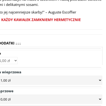
mi i delikatnymi sosami.
to jej najcenniejsze skarby!"
– Auguste Escoffier
 - KAŻDY KAWAŁEK ZAMKNIEMY HERMETYCZNIE
DODATKI ↓↓↓
e
a wieprzowa
eprzowe