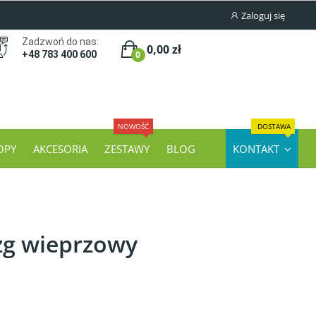
Zaloguj się
Zadzwoń do nas:
0,00 zł
0
+48 783 400 600
NOWOŚĆ
DOSTAWA
OPY
AKCESORIA
ZESTAWY
BLOG
KONTAKT
g wieprzowy