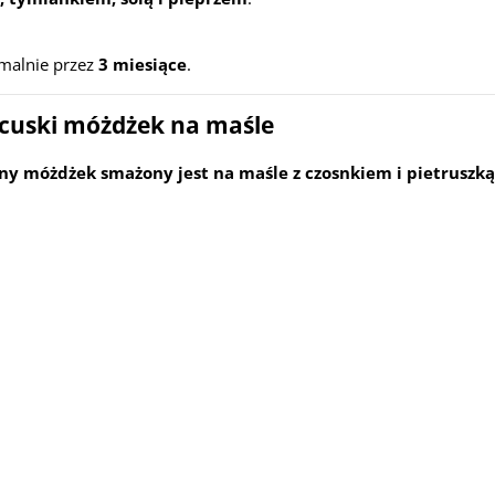
ymalnie przez
3 miesiące
.
cuski móżdżek na maśle
ny móżdżek smażony jest na maśle z czosnkiem i pietruszką