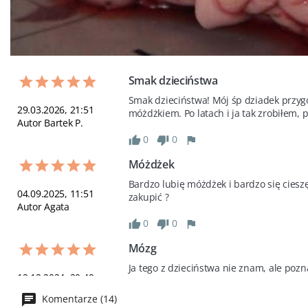
Smak dzieciństwa
Smak dzieciństwa! Mój śp dziadek przygo
29.03.2026, 21:51
móżdżkiem. Po latach i ja tak zrobiłem, 
Autor Bartek P.
0
0
Móżdżek 
Bardzo lubię móżdżek i bardzo się ciesz
04.09.2025, 11:51
zakupić ?
Autor Agata
0
0
Mózg
Ja tego z dzieciństwa nie znam, ale poz
12.12.2024, 20:49
jajecznicą :). Jest to też wspaniałe  źród
Autor Hanna O.
moikch psów.
Komentarze (14)