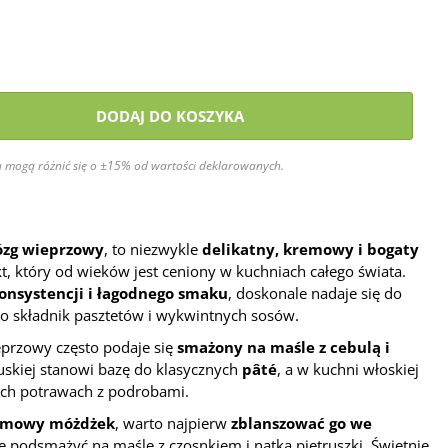
DODAJ DO KOSZYKA
 mogą różnić się o ±15% od wartości deklarowanych.
zg wieprzowy
, to niezwykle
delikatny, kremowy i bogaty
, który od wieków jest ceniony w kuchniach całego świata.
onsystencji i łagodnego smaku
, doskonale nadaje się do
ko składnik pasztetów i wykwintnych sosów.
przowy często podaje się
smażony na maśle z cebulą i
cuskiej stanowi bazę do klasycznych
pâté
, a w kuchni włoskiej
ych potrawach z podrobami.
remowy móżdżek
, warto najpierw
zblanszować go we
nie podsmażyć na maśle z czosnkiem i natką pietruszki. Świetnie