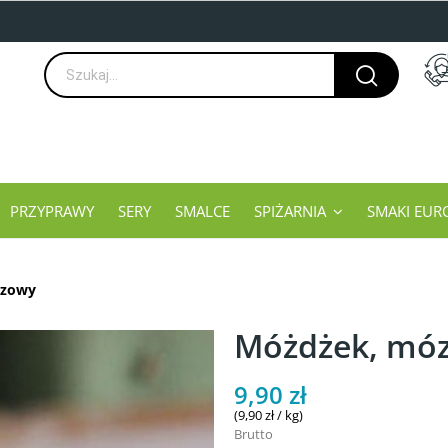
PRZYPRAWY
SERY
SMALCE
SPIŻARNIA
SMAKI EUR
rzowy
Móżdżek, móz
9,90 zł
(9,90 zł / kg)
Brutto