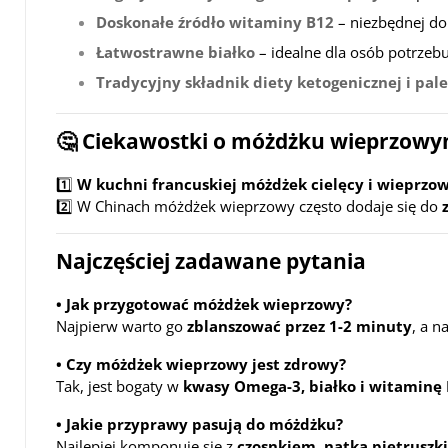
Doskonałe źródło witaminy B12
– niezbędnej do
Łatwostrawne białko
– idealne dla osób potrzeb
Tradycyjny składnik diety ketogenicznej i pal
🤔 Ciekawostki o móżdżku wieprzow
1️⃣
W kuchni francuskiej móżdżek cielęcy i wieprzow
2️⃣ W Chinach móżdżek wieprzowy często dodaje się do
Najczęściej zadawane pytania
• Jak przygotować móżdżek wieprzowy?
Najpierw warto go
zblanszować przez 1-2 minuty
, a n
• Czy móżdżek wieprzowy jest zdrowy?
Tak, jest bogaty w
kwasy Omega-3, białko i witaminę
• Jakie przyprawy pasują do móżdżku?
Najlepiej komponuje się z
czosnkiem, natką pietruszki