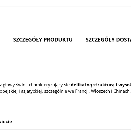
S
SZCZEGÓŁY PRODUKTU
SZCZEGÓŁY DOS
 głowy świni, charakteryzujący się
delikatną strukturą i wyso
pejskiej i azjatyckiej, szczególnie we Francji, Włoszech i Chinach.
wiecie