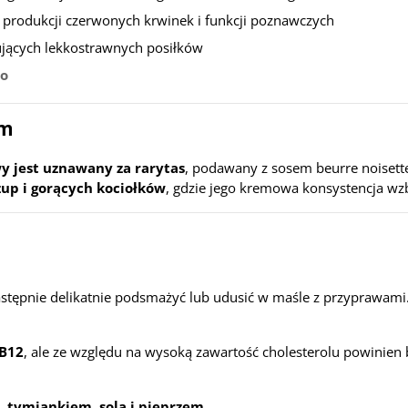
 produkcji czerwonych krwinek i funkcji poznawczych
ujących lekkostrawnych posiłków
eo
ym
y jest uznawany za rarytas
, podawany z sosem beurre noisette
zup i gorących kociołków
, gdzie jego kremowa konsystencja wz
astępnie delikatnie podsmażyć lub udusić w maśle z przyprawami
 B12
, ale ze względu na wysoką zawartość cholesterolu powinie
, tymiankiem, solą i pieprzem
.