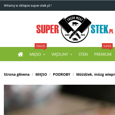
Witamy w sklepie super-stek.pl !
ŚWIEŻE
SUPER
MIĘSO
WĘDLINY
STEKI
PREMIUM
Strona główna
MIĘSO
PODROBY
Móżdżek, mózg wiep