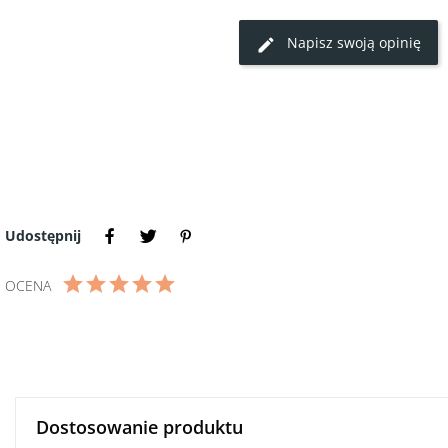
0
0
Napisz swoją opinię
Super smak dzieciństwa
Zamówiłam  móżdżek 8 kg,dostawa przebi
03.07.2024, 18:08
towar przyszedł świetnie zapakowany,mił
Autor Urszula G.
wkłady chłodzące zastosowano zamrożon
zdrojowej._x000D_

Móżdżek był zapakowany  w kilogramowe 
Moi dziadkowie jak im dzisiaj podałam  
się wzruszyli bo im zafundowałam smak 
Bardzo polecam firmę Super Stek  ,ma świe
bardzo szybko dociera świeży  mimo duże
Udostępnij
OCENA
0
0
Możdzek
Przypomniały się smaki dzieciństwa, mó
19.02.2024, 11:59
Autor Leszek B.
0
0
Dostosowanie produktu