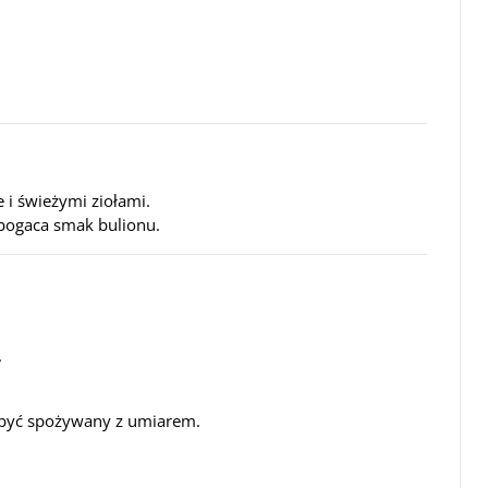
 i świeżymi ziołami.
bogaca smak bulionu.
.
n być spożywany z umiarem.