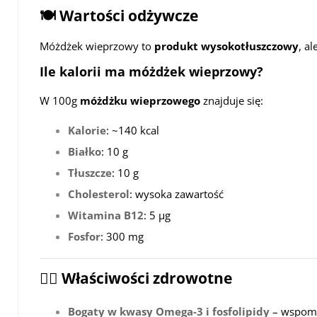
🍽 Wartości odżywcze
Móżdżek wieprzowy to
produkt wysokotłuszczowy
, a
Ile kalorii ma móżdżek wieprzowy?
W 100g
móżdżku wieprzowego
znajduje się:
Kalorie
: ~140 kcal
Białko
: 10 g
Tłuszcze
: 10 g
Cholesterol
: wysoka zawartość
Witamina B12
: 5 µg
Fosfor
: 300 mg
🏋️‍♂️ Właściwości zdrowotne
Bogaty w kwasy Omega-3 i fosfolipidy
– wspoma