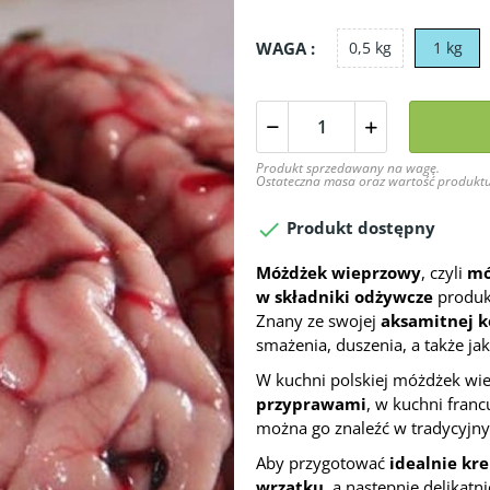
WAGA :
0,5 kg
1 kg
Produkt sprzedawany na wagę.
Ostateczna masa oraz wartość produktu

Produkt dostępny
Móżdżek wieprzowy
, czyli
mó
w składniki odżywcze
produkt
Znany ze swojej
aksamitnej k
smażenia, duszenia, a także ja
W kuchni polskiej móżdżek wie
przyprawami
, w kuchni fran
można go znaleźć w tradycyjn
Aby przygotować
idealnie k
wrzątku
, a następnie delikat