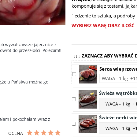
komponuje się z tostami, jajka
"Jedzenie to sztuka, a podroby 
WYBIERZ WAGĘ ORAZ ILOŚĆ
towywał zawsze jajecznice z 
powrót do przeszłości. Polecam!!
↓↓↓ ZAZNACZ ABY WYBRAĆ 
Serca wieprzow
Select
Choose
accessory
ę,że u Państwa można go 
accessory
Serca
variant
Świeża wątróbk
wieprzowe
Serca
Select
Choose
wieprzowe
accessory
accessory
Świeża
variant
Świeże nerki wi
wątróbka
nałam i pokochałam wraz z 
Świeża
Select
ło omega 3, które wzbogaca dietę 
wieprzowa
Choose
wątróbka
accessory
accessory
OCENA
wieprzowa
Świeże