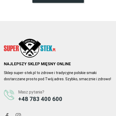
0
0
27.11.2016, 14:55
Autor Ewelina
Schab wędzony 
Kanapki z tym schabikiem i ogórkiem kiszonym to coś 
wspaniałego, bardzo smaczne mięsko. Polecam :-)
2
0
NAJLEPSZY SKLEP MIĘSNY ONLINE
Sklep super-stek.pl to zdrowe i tradycyjne polskie smaki
dostarczane prosto pod Twój adres. Szybko, smacznie i zdrowo!
Masz pytania?
+48 783 400 600