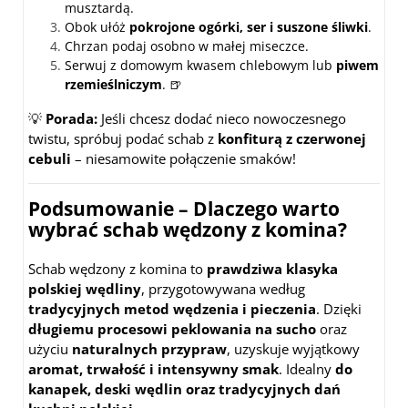
musztardą.
Obok ułóż
pokrojone ogórki, ser i suszone śliwki
.
Chrzan podaj osobno w małej miseczce.
Serwuj z domowym kwasem chlebowym lub
piwem
rzemieślniczym
. 🍺
💡
Porada:
Jeśli chcesz dodać nieco nowoczesnego
twistu, spróbuj podać schab z
konfiturą z czerwonej
cebuli
– niesamowite połączenie smaków!
Podsumowanie – Dlaczego warto
wybrać schab wędzony z komina?
Schab wędzony z komina to
prawdziwa klasyka
polskiej wędliny
, przygotowywana według
tradycyjnych metod wędzenia i pieczenia
. Dzięki
długiemu procesowi peklowania na sucho
oraz
użyciu
naturalnych przypraw
, uzyskuje wyjątkowy
aromat, trwałość i intensywny smak
. Idealny
do
kanapek, deski wędlin oraz tradycyjnych dań