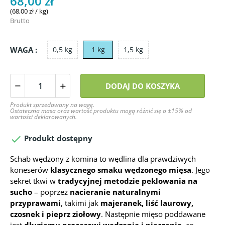
68,00 zł
(68,00 zł / kg)
Brutto
WAGA :
0,5 kg
1 kg
1,5 kg
DODAJ DO KOSZYKA
Produkt sprzedawany na wagę.
Ostateczna masa oraz wartość produktu mogą różnić się o ±15% od
wartości deklarowanych.

Produkt dostępny
Schab wędzony z komina to wędlina dla prawdziwych
koneserów
klasycznego smaku wędzonego mięsa
. Jego
sekret tkwi w
tradycyjnej metodzie peklowania na
sucho
– poprzez
nacieranie naturalnymi
przyprawami
, takimi jak
majeranek, liść laurowy,
czosnek i pieprz ziołowy
. Następnie mięso poddawane