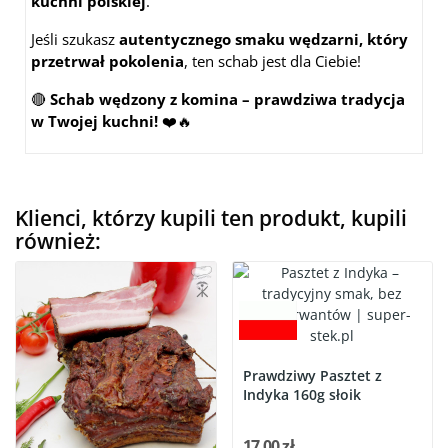
kuchni polskiej
.
Jeśli szukasz
autentycznego smaku wędzarni, który
przetrwał pokolenia
, ten schab jest dla Ciebie!
🔴
Schab wędzony z komina – prawdziwa tradycja
w Twojej kuchni!
❤️🔥
Klienci, którzy kupili ten produkt, kupili
również:
Prawdziwy Pasztet z
Indyka 160g słoik
17,00 zł