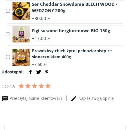
Ser Cheddar Snowdonia BEECH WOOD -
Ketchup
Premium
WĘDZONY 200g
Select
Łagodny
accessory
+30,00 zł
465g
Ser
Cheddar
Figi suszone bezglutenowe BIO 150g
Select
Snowdonia
+17,00 zł
accessory
BEECH
Figi
WOOD
Prawdziwy chleb żytni pełnoziarnisty ze
suszone
-
słonecznikiem 400g
Select
bezglutenowe
WĘDZONY
accessory
+7,50 zł
BIO
200g
Prawdziwy
150g
Udostępnij
chleb
żytni
OCENA
pełnoziarnisty
ze
Przeczytaj opinie Klientów (2)
Napisz swoją opinię
słonecznikiem
400g