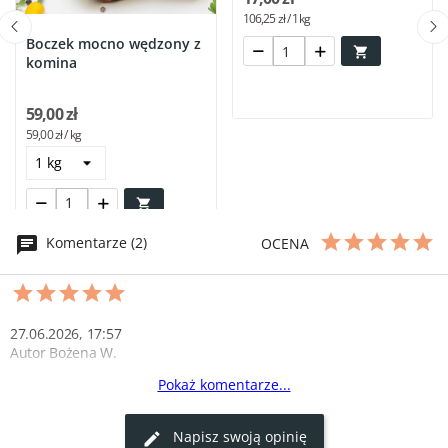
106,25 zł / 1kg
Boczek mocno wędzony z

komina
59,00 zł
59,00 zł / kg

Komentarze (2)
OCENA
27.06.2026, 17:57
Autor Bożena W.
Pokaż komentarze...
opinia
Pyszny
Napisz swoją opinię