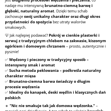
jest
długiemu procesowi wędzenia i pieczenia
, co
nadaje mu intensywną
brunatno-ciemną barwę i
głęboki, naturalny aromat
. Dzięki temu schab
zachowuje
swój unikalny charakter oraz długi okres
przydatności do spożycia
bez utraty walorów
smakowych.
💡 Jak najlepiej podawać?
Pokrój w cienkie plasterki i
serwuj z tradycyjnym chlebem na zakwasie, kiszonym
ogórkiem i domowym chrzanem
– prosto, autentycznie i
pysznie!
✅
Wędzony i pieczony w tradycyjny sposób –
intensywny smak i aromat
✅
Sucha metoda peklowania – podkreśla naturalny
charakter mięsa
✅
Brunatno-ciemna barwa świadczy o długim
procesie wędzenia
✅
Idealny do kanapek, deski wędlin i klasycznych dań
polskich
🔹
"Nic nie smakuje tak jak domowa wędzonka."
–