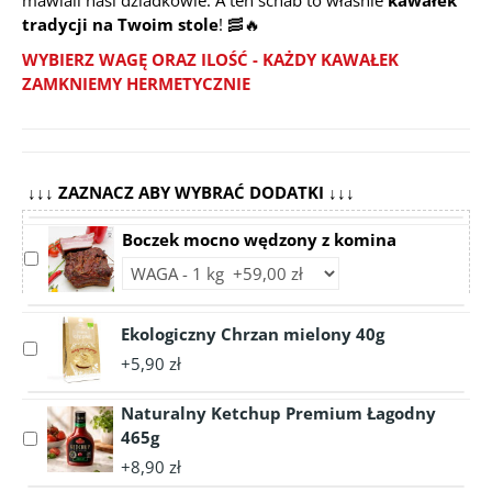
mawiali nasi dziadkowie. A ten schab to właśnie
kawałek
tradycji na Twoim stole
! 🥓🔥
WYBIERZ WAGĘ ORAZ ILOŚĆ - KAŻDY KAWAŁEK
ZAMKNIEMY HERMETYCZNIE
↓↓↓ ZAZNACZ ABY WYBRAĆ DODATKI ↓↓↓
Boczek mocno wędzony z komina
Select
Choose
accessory
accessory
Boczek
variant
mocno
Ekologiczny Chrzan mielony 40g
Boczek
Select
wędzony
mocno
+5,90 zł
accessory
z
wędzony
Ekologiczny
komina
z
Naturalny Ketchup Premium Łagodny
Chrzan
komina
465g
Select
mielony
accessory
40g
+8,90 zł
Naturalny