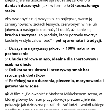
Mięso z jelenia doskonale sprawdza się zarówno w
daniach duszonych
, jak i w formie
krótkosmażonego
steka
.
Aby wydobyć z niej wszystko, co najlepsze, warto ją
zamarynować w ziołach leśnych, czerwonym winie lub
jałowcu, a następnie obsmażyć i dusić, aż stanie się
krucha i soczysta
. To produkt, który pozwala tworzyć
kuchnię w stylu „slow food” –
pełną aromatu i tradycji
.
✅
Dziczyzna najwyższej jakości – 100% naturalne
pochodzenie
✅
Chude i zdrowe mięso, idealne dla sportowców i
osób na diecie
✅
Delikatna struktura i intensywny smak bez
sztucznych dodatków
✅
Perfekcyjna do duszenia, pieczenia, marynowania i
gotowania w sosie
📽️
W filmie „Polowanie” z Madsem Mikkelsenem scena, w
której główny bohater przygotowuje pieczeń z jelenia,
pokazuje jak dziczyzna potrafi zbliżać ludzi – wokół takiego