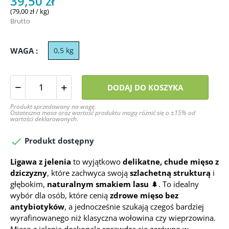
39,50 zł
(79,00 zł / kg)
Brutto
WAGA :
0,5 kg
DODAJ DO KOSZYKA
Produkt sprzedawany na wagę.
Ostateczna masa oraz wartość produktu mogą różnić się o ±15% od
wartości deklarowanych.

Produkt dostępny
Ligawa z jelenia
to wyjątkowo
delikatne, chude mięso z
dziczyzny
, które zachwyca swoją
szlachetną strukturą
i
głębokim,
naturalnym smakiem lasu
🌲. To idealny
wybór dla osób, które cenią
zdrowe mięso bez
antybiotyków
, a jednocześnie szukają czegoś bardziej
wyrafinowanego niż klasyczna wołowina czy wieprzowina.