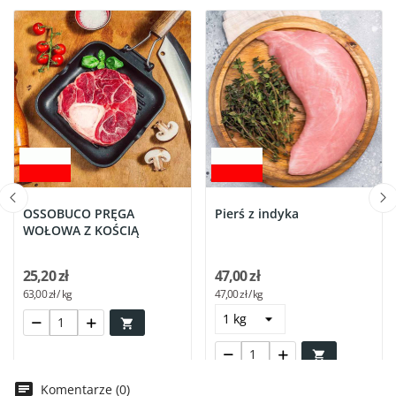
OSSOBUCO PRĘGA
Pierś z indyka
WOŁOWA Z KOŚCIĄ
25,20 zł
47,00 zł
63,00 zł / kg
47,00 zł / kg


Komentarze (0)