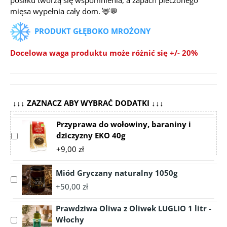
posiłku tworzą się wspomnienia, a zapach pieczonego
mięsa wypełnia cały dom.
🦌💬
PRODUKT GŁĘBOKO MROŻONY
Docelowa waga produktu może różnić się +/- 20%
↓↓↓ ZAZNACZ ABY WYBRAĆ DODATKI ↓↓↓
Przyprawa do wołowiny, baraniny i
dziczyzny EKO 40g
Select
accessory
+9,00 zł
Przyprawa
do
Miód Gryczany naturalny 1050g
wołowiny,
Select
+50,00 zł
baraniny
accessory
i
Miód
Prawdziwa Oliwa z Oliwek LUGLIO 1 litr -
dziczyzny
Gryczany
Włochy
Select
EKO
naturalny