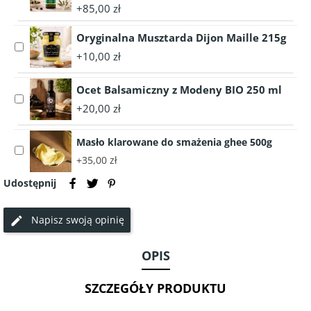
accessory
40g
1050g
+85,00 zł
Prawdziwa
Oliwa
Oryginalna Musztarda Dijon Maille 215g
Select
z
+10,00 zł
accessory
Oliwek
Oryginalna
LUGLIO
Ocet Balsamiczny z Modeny BIO 250 ml
Musztarda
1
Select
Dijon
litr
+20,00 zł
accessory
Maille
-
Ocet
215g
Włochy
Masło klarowane do smażenia ghee 500g
Balsamiczny
Select
z
+35,00 zł
accessory
Modeny
Masło
Udostępnij
BIO
klarowane
250
do
ml
Napisz swoją opinię
smażenia
ghee
500g
OPIS
SZCZEGÓŁY PRODUKTU