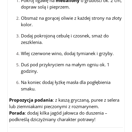
Pokrój ligawę na
medaliony
o grubości ok. 2 cm,
dopraw solą i pieprzem.
Obsmaż na gorącej oliwie z każdej strony na złoty
kolor.
Dodaj pokrojoną cebulę i czosnek, smaż do
zeszklenia.
Wlej czerwone wino, dodaj tymianek i grzyby.
Duś pod przykryciem na małym ogniu ok. 1
godziny.
Na koniec dodaj łyżkę masła dla pogłębienia
smaku.
Propozycja podania
: z kaszą gryczaną, puree z selera
lub ziemniakami pieczonymi z rozmarynem.
Porada
: dodaj kilka jagód jałowca do duszenia –
podkreślą dziczyźniany charakter potrawy!