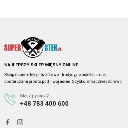
03.12.2020, 12:25
Autor Michał K.
Gęś na medal
Gęś tuszka z podrobami to produkt najwyższej jakości. Mięso jest 
soczyste, a podroby idealne do zup i pasztetów. Polecam każdemu 
miłośnikowi gęsiny.
NAJLEPSZY SKLEP MIĘSNY ONLINE
0
0
Sklep super-stek.pl to zdrowe i tradycyjne polskie smaki
dostarczane prosto pod Twój adres. Szybko, smacznie i zdrowo!
Masz pytania?
+48 783 400 600