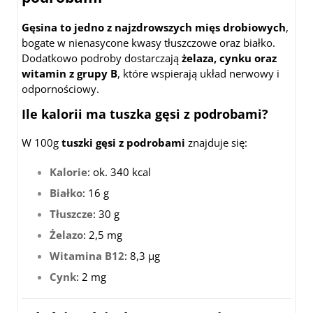
Gęsina to jedno z najzdrowszych mięs drobiowych
,
bogate w nienasycone kwasy tłuszczowe oraz białko.
Dodatkowo podroby dostarczają
żelaza, cynku oraz
witamin z grupy B
, które wspierają układ nerwowy i
odpornościowy.
Ile kalorii ma tuszka gęsi z podrobami?
W 100g
tuszki gęsi z podrobami
znajduje się:
Kalorie
: ok. 340 kcal
Białko
: 16 g
Tłuszcze
: 30 g
Żelazo
: 2,5 mg
Witamina B12
: 8,3 µg
Cynk
: 2 mg