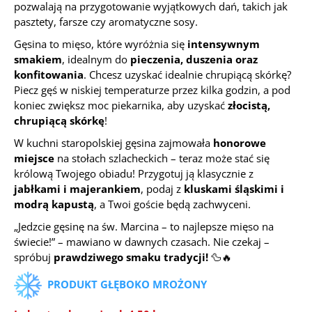
pozwalają na przygotowanie wyjątkowych dań, takich jak
pasztety, farsze czy aromatyczne sosy.
Gęsina to mięso, które wyróżnia się
intensywnym
smakiem
, idealnym do
pieczenia, duszenia oraz
konfitowania
. Chcesz uzyskać idealnie chrupiącą skórkę?
Piecz gęś w niskiej temperaturze przez kilka godzin, a pod
koniec zwiększ moc piekarnika, aby uzyskać
złocistą,
chrupiącą skórkę
!
W kuchni staropolskiej gęsina zajmowała
honorowe
miejsce
na stołach szlacheckich – teraz może stać się
królową Twojego obiadu! Przygotuj ją klasycznie z
jabłkami i majerankiem
, podaj z
kluskami śląskimi i
modrą kapustą
, a Twoi goście będą zachwyceni.
„Jedzcie gęsinę na św. Marcina – to najlepsze mięso na
świecie!” – mawiano w dawnych czasach. Nie czekaj –
spróbuj
prawdziwego smaku tradycji!
🦆🔥
PRODUKT GŁĘBOKO MROŻONY