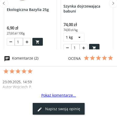
Szynka dojrzewająca
Ekologiczna Bazylia 25g
babuni
74,00 zł
6,90 zł
74,00 zł / kg
27,60 zł / 100g


Komentarze (2)
OCENA
23.09.2025, 14:59
Autor Wojciech P.
Pokaż komentarze...
Gęś rewelacja 
Super smak warto wrócić do smaków z dzieciństwa 
Napisz swoją opinię
0
0