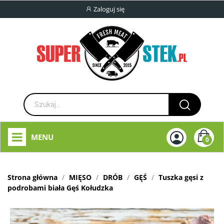
Zaloguj się
MENU
0
Strona główna
MIĘSO
DRÓB
GĘŚ
Tuszka gęsi z
podrobami biała Gęś Kołudzka