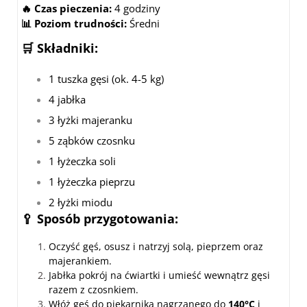
🔥 Czas pieczenia:
4 godziny
📊 Poziom trudności:
Średni
🛒 Składniki:
1 tuszka gęsi (ok. 4-5 kg)
4 jabłka
3 łyżki majeranku
5 ząbków czosnku
1 łyżeczka soli
1 łyżeczka pieprzu
2 łyżki miodu
🥄 Sposób przygotowania:
Oczyść gęś, osusz i natrzyj solą, pieprzem oraz
majerankiem.
Jabłka pokrój na ćwiartki i umieść wewnątrz gęsi
razem z czosnkiem.
Włóż gęś do piekarnika nagrzanego do
140°C
i