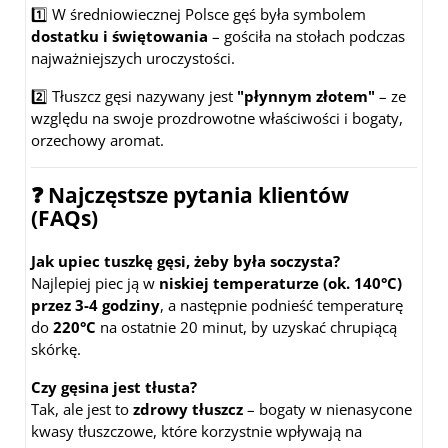
1️⃣ W średniowiecznej Polsce gęś była symbolem
dostatku i świętowania
– gościła na stołach podczas
najważniejszych uroczystości.
2️⃣ Tłuszcz gęsi nazywany jest
"płynnym złotem"
– ze
względu na swoje prozdrowotne właściwości i bogaty,
orzechowy aromat.
❓ Najczęstsze pytania klientów
(FAQs)
Jak upiec tuszkę gęsi, żeby była soczysta?
Najlepiej piec ją w
niskiej temperaturze (ok. 140°C)
przez 3-4 godziny
, a następnie podnieść temperaturę
do
220°C
na ostatnie 20 minut, by uzyskać chrupiącą
skórkę.
Czy gęsina jest tłusta?
Tak, ale jest to
zdrowy tłuszcz
– bogaty w nienasycone
kwasy tłuszczowe, które korzystnie wpływają na