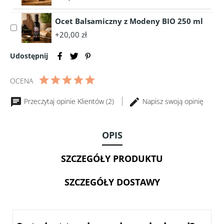
accessory
1050g
Prawdziwy
Ocet Balsamiczny z Modeny BIO 250 ml
pasztet
Select
100%
+20,00 zł
accessory
z
Ocet
Gęsi
Udostępnij
Balsamiczny
160g
z
słoik
Modeny
OCENA
BIO
250
Przeczytaj opinie Klientów (2)
Napisz swoją opinię
ml
OPIS
SZCZEGÓŁY PRODUKTU
SZCZEGÓŁY DOSTAWY