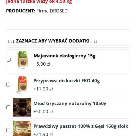
Jedna tuszka waży ok 4,50 kg
PRODUCENT:
Firma DROSED
↓↓↓ ZAZNACZ ABY WYBRAĆ DODATKI ↓↓↓
Majeranek ekologiczny 15g
Select
+5,00 zł
accessory
Majeranek
ekologiczny
Przyprawa do kaczki EKO 40g
Select
15g
+11,90 zł
accessory
Przyprawa
Miód Gryczany naturalny 1050g
do
Select
kaczki
+50,00 zł
accessory
EKO
Miód
40g
Prawdziwy pasztet 100% z Gęsi 160g słoik
Gryczany
Select
naturalny
+21,90 zł