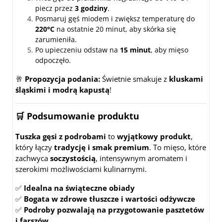
piecz przez
3 godziny
.
Posmaruj gęś miodem i zwiększ temperaturę do
220°C
na ostatnie 20 minut, aby skórka się
zarumieniła.
Po upieczeniu odstaw na
15 minut
, aby mięso
odpoczęło.
🥂
Propozycja podania:
Świetnie smakuje z
kluskami
śląskimi i modrą kapustą
!
🛒 Podsumowanie produktu
Tuszka gęsi z podrobami
to
wyjątkowy produkt
,
który łączy
tradycję i smak premium
. To mięso, które
zachwyca
soczystością
, intensywnym aromatem i
szerokimi możliwościami kulinarnymi.
✅
Idealna na świąteczne obiady
✅
Bogata w zdrowe tłuszcze i wartości odżywcze
✅
Podroby pozwalają na przygotowanie pasztetów
i farszów