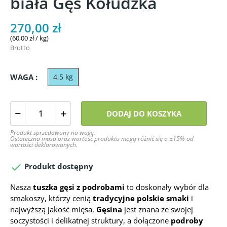
biała Gęś Kołudzka
270,00 zł
(60,00 zł / kg)
Brutto
WAGA :
4,5 kg
DODAJ DO KOSZYKA
Produkt sprzedawany na wagę.
Ostateczna masa oraz wartość produktu mogą różnić się o ±15% od
wartości deklarowanych.

Produkt dostępny
Nasza
tuszka gęsi z podrobami
to doskonały wybór dla
smakoszy, którzy cenią
tradycyjne polskie smaki
i
najwyższą jakość mięsa.
Gęsina
jest znana ze swojej
soczystości i delikatnej struktury, a dołączone
podroby