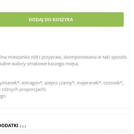
DODAJ DO KOSZYKA
alna mieszanka ziół i przypraw, skomponowana w taki sposób,
unikalne walory smakowe kaczego mięsa.
ymianek*, estragon*, pieprz czarny*, majeranek*, czosnek*,
w różnych proporcjach)
ego
DODATKI ↓↓↓