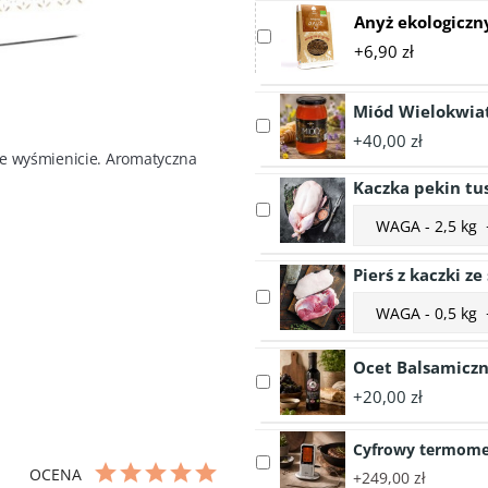
Anyż ekologiczn
Select
+6,90 zł
accessory
Anyż
ekologiczny
Miód Wielokwia
Select
30g
+40,00 zł
accessory
e wyśmienicie. Aromatyczna 
Miód
Kaczka pekin tu
Wielokwiatowy
Select
Choose
1050g
accessory
accessory
Kaczka
variant
Pierś z kaczki ze
pekin
Kaczka
Select
tuszka
Choose
pekin
accessory
z
accessory
tuszka
Pierś
podrobami
variant
z
z
Ocet Balsamiczn
Pierś
podrobami
Select
kaczki
z
+20,00 zł
accessory
ze
kaczki
Ocet
skórą
ze
Cyfrowy termome
Balsamiczny
Select
skórą
z
OCENA
+249,00 zł
accessory