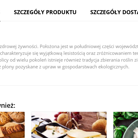
S
SZCZEGÓŁY PRODUKTU
SZCZEGÓŁY DOS
az zdrowej żywności. Położona jest w południowej części wojewód
charakteryzuje się wyjątkową lesistością oraz zróżnicowaniem te
okolicy od wielu pokoleń istnieje również tradycja zbierania rośli
ż plony pozyskane z upraw w gospodarstwach ekologicznych.
wnież: