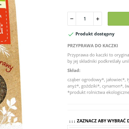

Produkt dostępny
PRZYPRAWA DO KACZKI
Przyprawa do kaczki to orygin
by jej składniki podkreślały 
Skład:
cząber ogrodowy*, jałowiec*, t
anyż*, goździki*, cynamon*, (
*produkt rolnictwa ekologiczn
↓↓↓ ZAZNACZ ABY WYBRAĆ 