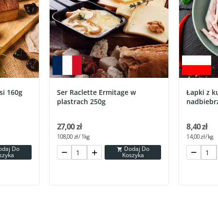
si 160g
Ser Raclette Ermitage w
Łapki z k
plastrach 250g
nadbiebr
27,00 zł
8,40 zł
108,00 zł / 1kg
14,00 zł / kg
Dodaj Do

szyka
Koszyka