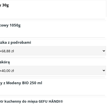
y 30g
towy 1050g
szka z podrobami
 skórą
y z Modeny BIO 250 ml
tr kuchenny do mięsa GEFU HÄNDI®