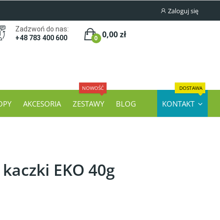
Zaloguj się
Zadzwoń do nas:
0,00 zł
0
+48 783 400 600
NOWOŚĆ
DOSTAWA
OPY
AKCESORIA
ZESTAWY
BLOG
KONTAKT
 kaczki EKO 40g