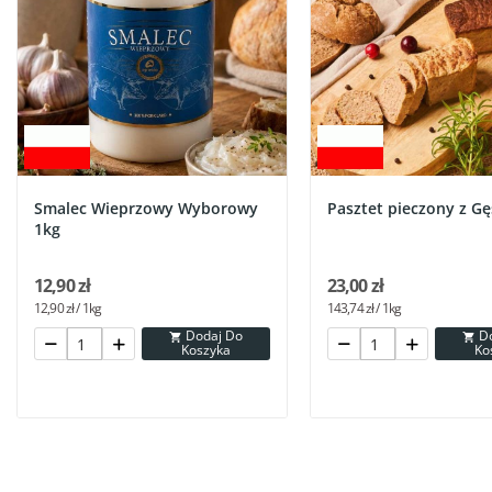
Smalec Wieprzowy Wyborowy
Pasztet pieczony z Gę
1kg
12,90 zł
23,00 zł
12,90 zł / 1kg
143,74 zł / 1kg
Dodaj Do
Dodaj Do


Koszyka
Ko