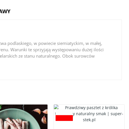
TAWY
ztwa podlaskiego, w powiecie siemiatyckim, w małej,
renu. Warunki te sprzyjają występowaniu dużej ilości
n zielarskich ze stanu naturalnego. Obok surowców