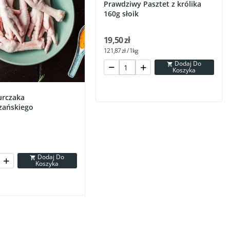
Prawdziwy Pasztet z królika
160g słoik
19,50 zł
121,87 zł / 1kg
Dodaj Do

Koszyka
urczaka
zańskiego
Dodaj Do

Koszyka