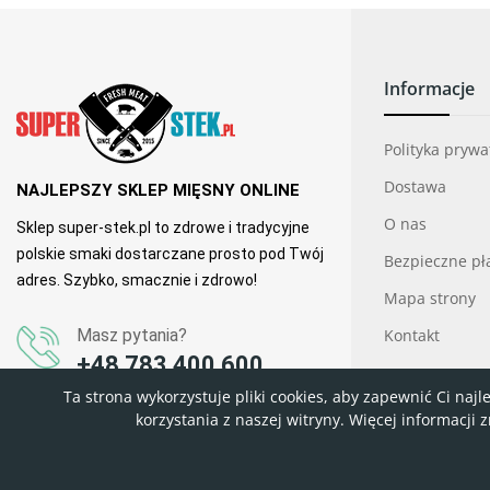
Informacje
Polityka pryw
Dostawa
NAJLEPSZY SKLEP MIĘSNY ONLINE
O nas
Sklep super-stek.pl to zdrowe i tradycyjne
polskie smaki dostarczane prosto pod Twój
Bezpieczne pł
adres. Szybko, smacznie i zdrowo!
Mapa strony
Masz pytania?
Kontakt
+48 783 400 600
Ta strona wykorzystuje pliki cookies, aby zapewnić Ci na
korzystania z naszej witryny. Więcej informacji 
Copyright © 2015-2025 super-stek.pl