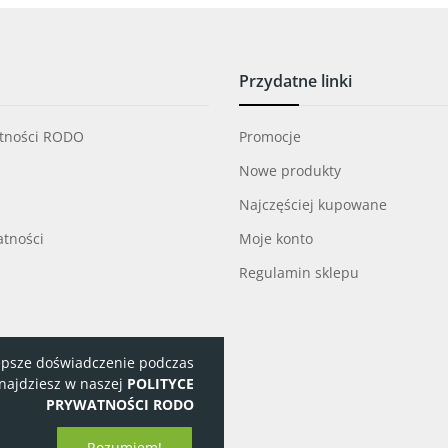
Przydatne linki
atności RODO
Promocje
Nowe produkty
Najczęściej kupowane
atności
Moje konto
Regulamin sklepu
jlepsze doświadczenie podczas
znajdziesz w naszej
POLITYCE
PRYWATNOŚCI RODO
Rozumiem!