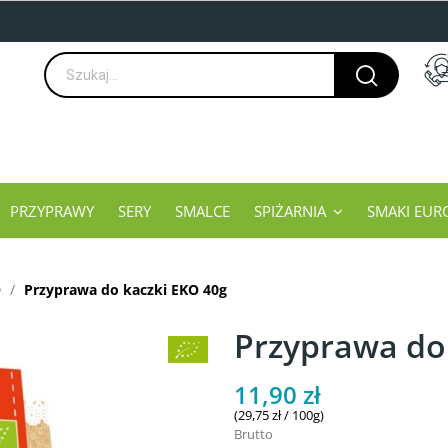
PRZYPRAWY
SERY
SMALCE
SPIŻARNIA
SMAKI EUR
O
Przyprawa do kaczki EKO 40g
Przyprawa do
11,90 zł
(29,75 zł / 100g)
Brutto