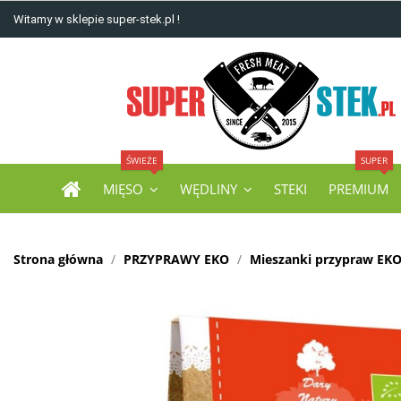
Witamy w sklepie super-stek.pl !
ŚWIEŻE
SUPER
MIĘSO
WĘDLINY
STEKI
PREMIUM
Strona główna
PRZYPRAWY EKO
Mieszanki przypraw EK