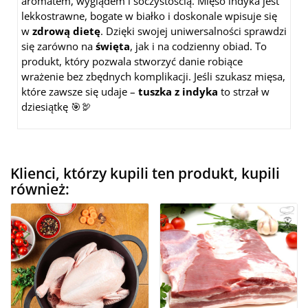
aromatem, wyglądem i soczystością. Mięso indyka jest
lekkostrawne, bogate w białko i doskonale wpisuje się
w
zdrową dietę
. Dzięki swojej uniwersalności sprawdzi
się zarówno na
święta
, jak i na codzienny obiad. To
produkt, który pozwala stworzyć danie robiące
wrażenie bez zbędnych komplikacji. Jeśli szukasz mięsa,
które zawsze się udaje –
tuszka z indyka
to strzał w
dziesiątkę 🎯🦃
Klienci, którzy kupili ten produkt, kupili
również: