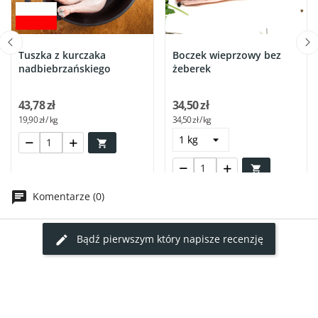
Tuszka z kurczaka
Boczek wieprzowy bez
nadbiebrzańskiego
żeberek
43,78 zł
34,50 zł
19,90 zł / kg
34,50 zł / kg


Komentarze (0)
Bądź pierwszym który napisze recenzję