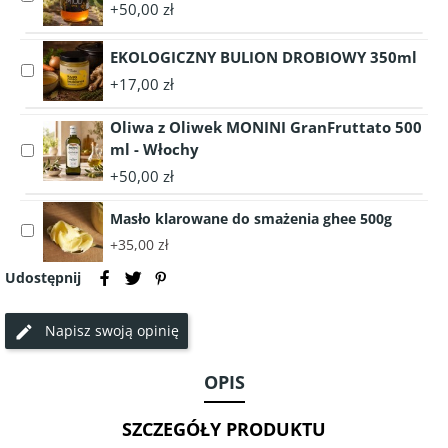
kurczak
+50,00 zł
accessory
EKO
Miód
60g
EKOLOGICZNY BULION DROBIOWY 350ml
Lipowy
Select
1050g
+17,00 zł
accessory
EKOLOGICZNY
Oliwa z Oliwek MONINI GranFruttato 500
BULION
ml - Włochy
Select
DROBIOWY
accessory
350ml
+50,00 zł
Oliwa
z
Masło klarowane do smażenia ghee 500g
Select
Oliwek
+35,00 zł
accessory
MONINI
Masło
GranFruttato
Udostępnij
klarowane
500
do
ml
Napisz swoją opinię
smażenia
-
ghee
Włochy
500g
OPIS
SZCZEGÓŁY PRODUKTU