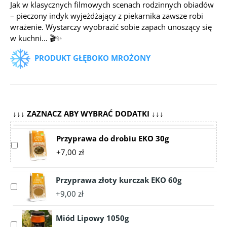
Jak w klasycznych filmowych scenach rodzinnych obiadów
– pieczony indyk wyjeżdżający z piekarnika zawsze robi
wrażenie. Wystarczy wyobrazić sobie zapach unoszący się
w kuchni… 🎬✨
PRODUKT GŁĘBOKO MROŻONY
↓↓↓ ZAZNACZ ABY WYBRAĆ DODATKI ↓↓↓
Przyprawa do drobiu EKO 30g
Select
+7,00 zł
accessory
Przyprawa
do
Przyprawa złoty kurczak EKO 60g
Select
drobiu
+9,00 zł
accessory
EKO
Przyprawa
30g
Miód Lipowy 1050g
złoty
Select