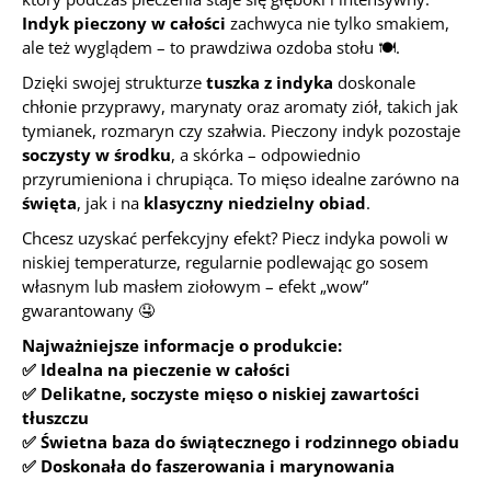
Indyk pieczony w całości
zachwyca nie tylko smakiem,
ale też wyglądem – to prawdziwa ozdoba stołu 🍽️.
Dzięki swojej strukturze
tuszka z indyka
doskonale
chłonie przyprawy, marynaty oraz aromaty ziół, takich jak
tymianek, rozmaryn czy szałwia. Pieczony indyk pozostaje
soczysty w środku
, a skórka – odpowiednio
przyrumieniona i chrupiąca. To mięso idealne zarówno na
święta
, jak i na
klasyczny niedzielny obiad
.
Chcesz uzyskać perfekcyjny efekt? Piecz indyka powoli w
niskiej temperaturze, regularnie podlewając go sosem
własnym lub masłem ziołowym – efekt „wow”
gwarantowany 🤤
Najważniejsze informacje o produkcie:
✅ Idealna na pieczenie w całości
✅ Delikatne, soczyste mięso o niskiej zawartości
tłuszczu
✅ Świetna baza do świątecznego i rodzinnego obiadu
✅ Doskonała do faszerowania i marynowania