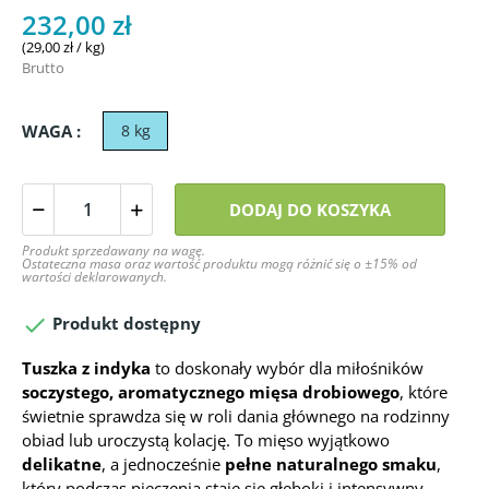
232,00 zł
(29,00 zł / kg)
Brutto
WAGA :
8 kg
DODAJ DO KOSZYKA
Produkt sprzedawany na wagę.
Ostateczna masa oraz wartość produktu mogą różnić się o ±15% od
wartości deklarowanych.

Produkt dostępny
Tuszka z indyka
to doskonały wybór dla miłośników
soczystego, aromatycznego mięsa drobiowego
, które
świetnie sprawdza się w roli dania głównego na rodzinny
obiad lub uroczystą kolację. To mięso wyjątkowo
delikatne
, a jednocześnie
pełne naturalnego smaku
,
który podczas pieczenia staje się głęboki i intensywny.