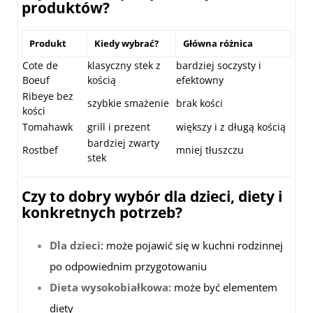
produktów?
Produkt
Kiedy wybrać?
Główna różnica
Cote de
klasyczny stek z
bardziej soczysty i
Boeuf
kością
efektowny
Ribeye bez
szybkie smażenie
brak kości
kości
Tomahawk
grill i prezent
większy i z długą kością
bardziej zwarty
Rostbef
mniej tłuszczu
stek
Czy to dobry wybór dla dzieci, diety i
konkretnych potrzeb?
Dla dzieci
: może pojawić się w kuchni rodzinnej
po odpowiednim przygotowaniu
Dieta wysokobiałkowa
: może być elementem
diety