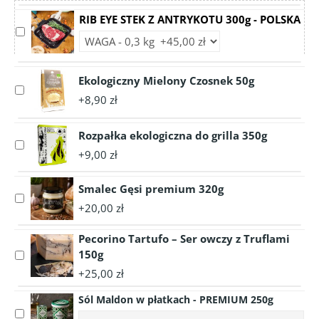
RIB EYE STEK Z ANTRYKOTU 300g - POLSKA
Select
Choose
accessory
accessory
RIB
variant
EYE
Ekologiczny Mielony Czosnek 50g
RIB
Select
STEK
EYE
+8,90 zł
accessory
Z
STEK
Ekologiczny
ANTRYKOTU
Z
Mielony
Rozpałka ekologiczna do grilla 350g
300g
ANTRYKOTU
Select
Czosnek
-
+9,00 zł
300g
accessory
50g
POLSKA
-
Rozpałka
POLSKA
Smalec Gęsi premium 320g
ekologiczna
Select
do
+20,00 zł
accessory
grilla
Smalec
350g
Pecorino Tartufo – Ser owczy z Truflami
Gęsi
150g
Select
premium
accessory
320g
+25,00 zł
Pecorino
Sól Maldon w płatkach - PREMIUM 250g
Tartufo
Select
–
Choose