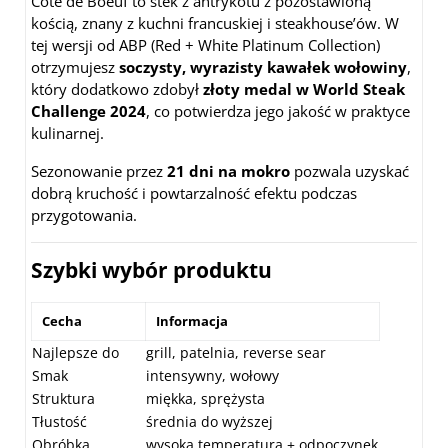
Cote de Boeuf to stek z antrykotu z pozostawioną
kością, znany z kuchni francuskiej i steakhouse’ów. W
tej wersji od ABP (Red + White Platinum Collection)
otrzymujesz
soczysty, wyrazisty kawałek wołowiny
,
który dodatkowo zdobył
złoty medal w World Steak
Challenge 2024
, co potwierdza jego jakość w praktyce
kulinarnej.
Sezonowanie przez
21 dni na mokro
pozwala uzyskać
dobrą kruchość i powtarzalność efektu podczas
przygotowania.
Szybki wybór produktu
Cecha
Informacja
Najlepsze do
grill, patelnia, reverse sear
Smak
intensywny, wołowy
Struktura
miękka, sprężysta
Tłustość
średnia do wyższej
Obróbka
wysoka temperatura + odpoczynek