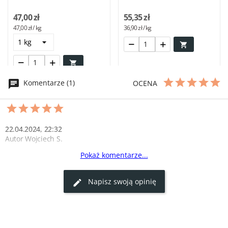
47,00 zł
55,35 zł
47,00 zł / kg
36,90 zł / kg


Komentarze (1)
OCENA
22.04.2024, 22:32
Autor Wojciech S.
Pokaż komentarze...
Najlepszy stek, jaki jadłem!
Ten stek z kością to najlepszy, jaki kiedykolwiek jadłem. Mięso 
Napisz swoją opinię
soczyste, doskonale doprawione. Super-stek.pl nie zawodzi!
0
0