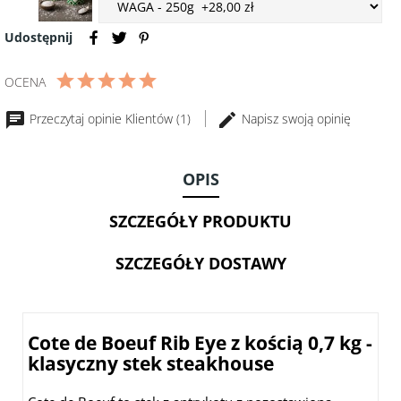
accessory
Ser
accessory
Sól
owczy
variant
Udostępnij
Maldon
z
Sól
w
Truflami
Maldon
OCENA
płatkach
150g
w
-
płatkach
Przeczytaj opinie Klientów (1)
Napisz swoją opinię
PREMIUM
-
250g
PREMIUM
250g
OPIS
SZCZEGÓŁY PRODUKTU
SZCZEGÓŁY DOSTAWY
Cote de Boeuf Rib Eye z kością 0,7 kg -
klasyczny stek steakhouse