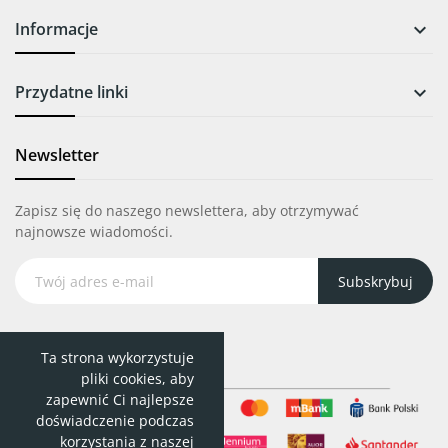
Informacje

Przydatne linki

Newsletter
Zapisz się do naszego newslettera, aby otrzymywać
najnowsze wiadomości.
Subskrybuj
Ta strona wykorzystuje
pliki cookies, aby
zapewnić Ci najlepsze
doświadczenie podczas
korzystania z naszej