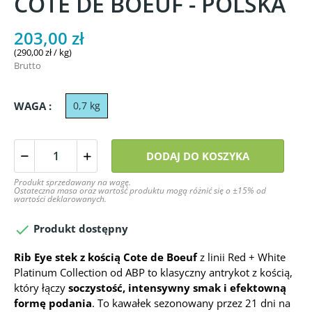
COTE DE BOEUF - POLSKA
203,00 zł
(290,00 zł / kg)
Brutto
WAGA :
0,7 kg
DODAJ DO KOSZYKA
Produkt sprzedawany na wagę.
Ostateczna masa oraz wartość produktu mogą różnić się o ±15% od
wartości deklarowanych.

Produkt dostępny
Rib Eye stek z kością Cote de Boeuf
z linii Red + White
Platinum Collection od ABP to klasyczny antrykot z kością,
który łączy
soczystość, intensywny smak i efektowną
formę podania
. To kawałek sezonowany przez 21 dni na