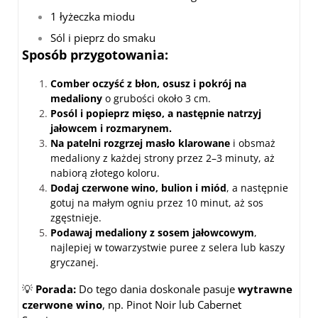
1 łyżeczka miodu
Sól i pieprz do smaku
Sposób przygotowania:
Comber oczyść z błon, osusz i pokrój na
medaliony
o grubości około 3 cm.
Posól i popieprz mięso, a następnie natrzyj
jałowcem i rozmarynem.
Na patelni rozgrzej masło klarowane
i obsmaż
medaliony z każdej strony przez 2–3 minuty, aż
nabiorą złotego koloru.
Dodaj czerwone wino, bulion i miód
, a następnie
gotuj na małym ogniu przez 10 minut, aż sos
zgęstnieje.
Podawaj medaliony z sosem jałowcowym
,
najlepiej w towarzystwie puree z selera lub kaszy
gryczanej.
💡
Porada:
Do tego dania doskonale pasuje
wytrawne
czerwone wino
, np. Pinot Noir lub Cabernet