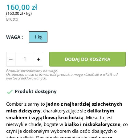
160,00 zł
(160,00 zł / kg)
Brutto
WAGA :
1 kg
DODAJ DO KOSZYKA
Produkt sprzedawany na wagę.
Ostateczna masa oraz wartość produktu mogą różnić się o ±15% od
wartości deklarowanych.

Produkt dostępny
Comber z sarny to
jedno z najbardziej szlachetnych
mięs dziczyzny
, charakteryzujące się
delikatnym
smakiem i wyjątkową kruchością
. Mięso to jest
niezwykle chude, bogate w
białko i niskokaloryczne
, co
czyni je doskonałym wyborem dla osób dbających o
zdrową dietę. Doskonale sprawdza się zarówno
w