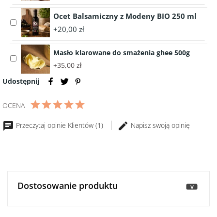
1050g
40g
Oryginalna
Ocet Balsamiczny z Modeny BIO 250 ml
Musztarda
Select
Dijon
+20,00 zł
accessory
Maille
Ocet
215g
Masło klarowane do smażenia ghee 500g
Balsamiczny
Select
z
+35,00 zł
accessory
Modeny
Masło
Udostępnij
BIO
klarowane
250
do
ml
OCENA
smażenia
ghee
Przeczytaj opinie Klientów (1)
Napisz swoją opinię
500g
Dostosowanie produktu
>