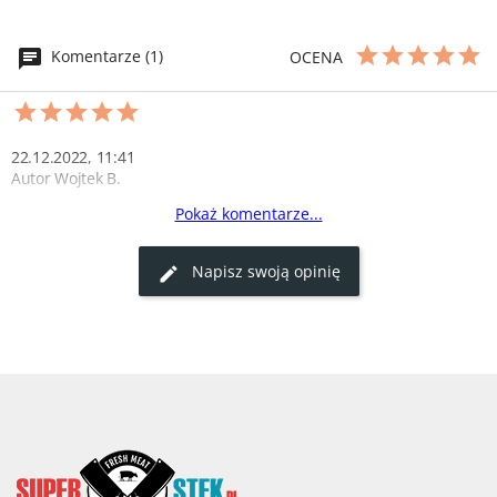
Komentarze (1)
OCENA
22.12.2022, 11:41
Autor Wojtek B.
Pokaż komentarze...
Delikatność i smak
Comber z sarny był niesamowicie delikatny i smakowity. Na 
Napisz swoją opinię
pewno wrócę po więcej!
0
0