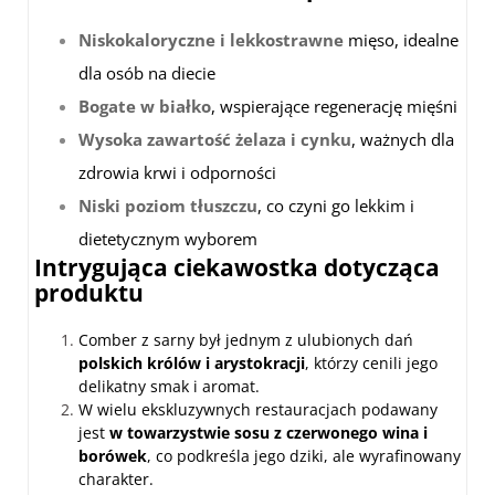
Niskokaloryczne i lekkostrawne
mięso, idealne
dla osób na diecie
Bogate w białko
, wspierające regenerację mięśni
Wysoka zawartość żelaza i cynku
, ważnych dla
zdrowia krwi i odporności
Niski poziom tłuszczu
, co czyni go lekkim i
dietetycznym wyborem
Intrygująca ciekawostka dotycząca
produktu
Comber z sarny był jednym z ulubionych dań
polskich królów i arystokracji
, którzy cenili jego
delikatny smak i aromat.
W wielu ekskluzywnych restauracjach podawany
jest
w towarzystwie sosu z czerwonego wina i
borówek
, co podkreśla jego dziki, ale wyrafinowany
charakter.