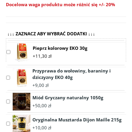
Docelowa waga produktu może różnić się +/- 20%
↓↓↓ ZAZNACZ ABY WYBRAĆ DODATKI ↓↓↓
Pieprz kolorowy EKO 30g
Select
+11,30 zł
accessory
Pieprz
kolorowy
Przyprawa do wołowiny, baraniny i
EKO
dziczyzny EKO 40g
Select
30g
accessory
+9,00 zł
Przyprawa
do
Miód Gryczany naturalny 1050g
Select
wołowiny,
+50,00 zł
accessory
baraniny
Miód
i
Oryginalna Musztarda Dijon Maille 215g
Gryczany
dziczyzny
Select
naturalny
EKO
+10,00 zł
accessory