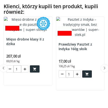
Klienci, którzy kupili ten produkt, kupili
również:
Mięso drobne klasy II z
dzika
Prawdziwy Pasztet z
Indyka 160g słoik
207,00 zł
17,00 zł
69,00 zł / kg
106,25 zł / 1kg

