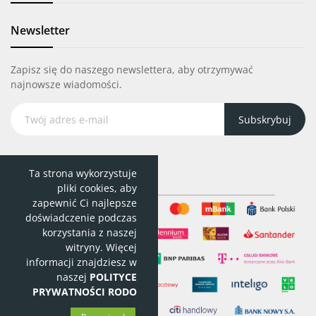
Newsletter
Zapisz się do naszego newslettera, aby otrzymywać
najnowsze wiadomości.
Subskrybuj
Ta strona wykorzystuje
pliki cookies, aby
zapewnić Ci najlepsze
doświadczenie podczas
korzystania z naszej
witryny. Więcej
informacji znajdziesz w
naszej
POLITYCE
PRYWATNOŚCI RODO