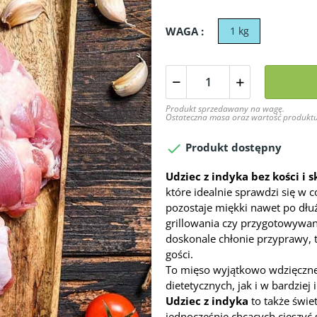
WAGA :
1 kg
Produkt sprzedawany na wagę.
Ostateczna masa oraz wartość produktu

Produkt dostępny
Udziec z indyka bez kości i s
które idealnie sprawdzi się w c
pozostaje miękki nawet po dłuż
grillowania czy przygotowywan
doskonale chłonie przyprawy, 
gości.
To mięso wyjątkowo wdzięczne
dietetycznych, jak i w bardzie
Udziec z indyka
to także świe
jednocześnie chcących cieszyć 