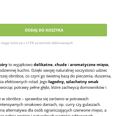
DODAJ DO KOSZYKA
 mogą różnić się o ±15% od wartości deklarowanych.
kóry
to wyjątkowo
delikatne
,
chude
i
aromatyczne mięso
,
odziennej kuchni. Dzięki swojej naturalnej soczystości udziec
szej obróbce, co czyni go świetną bazą do pieczenia, duszenia,
ia efektownych rolad. Jego
łagodny, szlachetny smak
tworząc potrawy pełne głębi, które zachwycą domowników i
 w obróbce – sprawdza się zarówno w potrawach
j intensywnych smakowo daniach, np. curry czy gulaszach.
tna alternatywa dla osób ograniczających czerwone mięso, a
się pełnią protein i naturalnych wartości odżywczych.