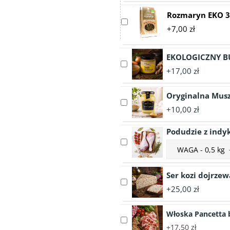
Rozmaryn EKO 3
Select
+7,00 zł
accessory
Rozmaryn
EKO
EKOLOGICZNY B
Select
30g
+17,00 zł
accessory
EKOLOGICZNY
Oryginalna Musz
BULION
Select
DROBIOWY
+10,00 zł
accessory
350ml
Oryginalna
Podudzie z indy
Musztarda
Select
Choose
Dijon
accessory
accessory
Maille
Podudzie
variant
215g
z
Ser kozi dojrzew
Podudzie
Select
indyka
z
+25,00 zł
accessory
indyka
Ser
Włoska Pancetta b
kozi
Select
dojrzewający
+17,50 zł