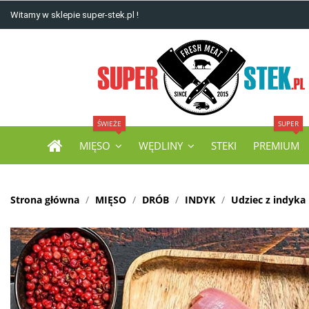
Witamy w sklepie super-stek.pl !
ŚWIEŻE
SUPER
MIĘSO
WĘDLINY
STEKI
PREMIUM
Strona główna
MIĘSO
DRÓB
INDYK
Udziec z indyka 