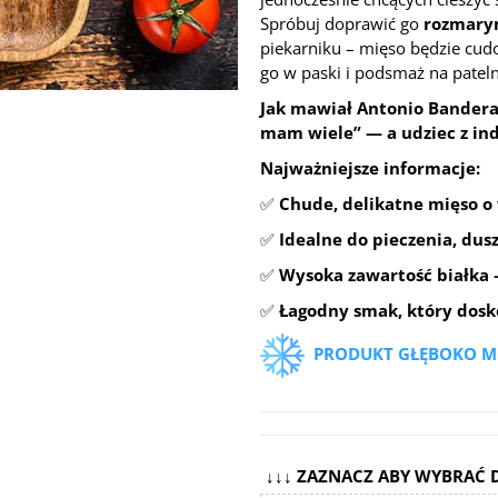
Spróbuj doprawić go
rozmaryn
piekarniku – mięso będzie cudo
go w paski i podsmaż na pate
Jak mawiał Antonio Bandera
mam wiele” — a udziec z ind
Najważniejsze informacje:
✅
Chude, delikatne mięso 
✅
Idealne do pieczenia, dusz
✅
Wysoka zawartość białka 
✅
Łagodny smak, który dosk
PRODUKT GŁĘBOKO 
↓↓↓ ZAZNACZ ABY WYBRAĆ 