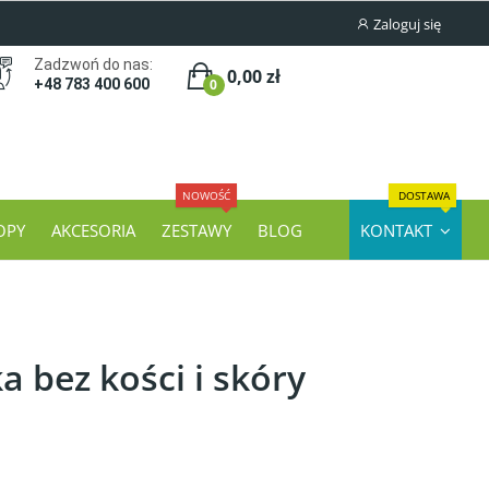
Zaloguj się
Zadzwoń do nas:
0,00 zł
0
+48 783 400 600
NOWOŚĆ
DOSTAWA
OPY
AKCESORIA
ZESTAWY
BLOG
KONTAKT
a bez kości i skóry