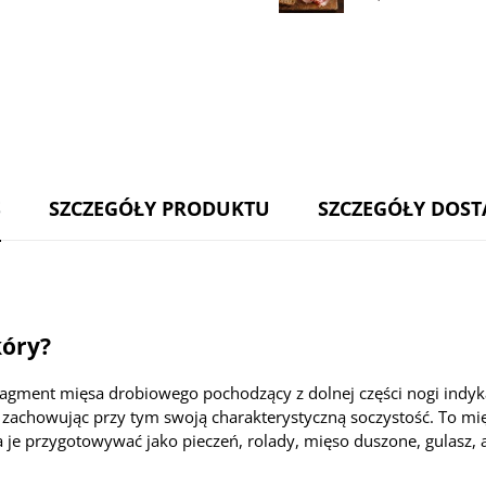
accessory
z
Włoska
ziołami
Pancetta
200g
boczek
dojrzewający
BIO
plastry
70g
S
SZCZEGÓŁY PRODUKTU
SZCZEGÓŁY DOS
kóry?
ragment mięsa drobiowego pochodzący z dolnej części nogi indyka.
, zachowując przy tym swoją charakterystyczną soczystość. To mięs
 je przygotowywać jako pieczeń, rolady, mięso duszone, gulasz, 