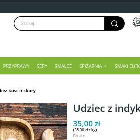
PRZYPRAWY
SERY
SMALCE
SPIŻARNIA
SMAKI EUR
bez kości i skóry
Udziec z indyk
35,00 zł
(35,00 zł / kg)
Brutto