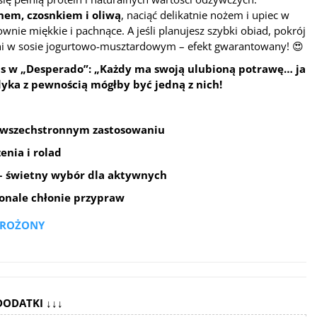
em, czosnkiem i oliwą
, naciąć delikatnie nożem i upiec w
wnie miękkie i pachnące. A jeśli planujesz szybki obiad, pokrój
lni w sosie jogurtowo-musztardowym – efekt gwarantowany! 😍
s w „Desperado”: „Każdy ma swoją ulubioną potrawę… ja
yka z pewnością mógłby być jedną z nich!
o wszechstronnym zastosowaniu
enia i rolad
– świetny wybór dla aktywnych
onale chłonie przypraw
MROŻONY
DODATKI ↓↓↓