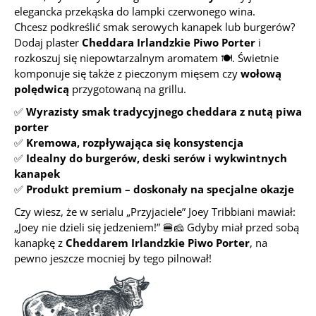
elegancka przekąska do lampki czerwonego wina.
Chcesz podkreślić smak serowych kanapek lub burgerów?
Dodaj plaster
Cheddara Irlandzkie Piwo Porter
i
rozkoszuj się niepowtarzalnym aromatem 🍽️. Świetnie
komponuje się także z pieczonym mięsem czy
wołową
polędwicą
przygotowaną na grillu.
✅
Wyrazisty smak tradycyjnego cheddara z nutą piwa
porter
✅
Kremowa, rozpływająca się konsystencja
✅
Idealny do burgerów, deski serów i wykwintnych
kanapek
✅
Produkt premium – doskonały na specjalne okazje
Czy wiesz, że w serialu „Przyjaciele” Joey Tribbiani mawiał:
„Joey nie dzieli się jedzeniem!”
🍔🧀 Gdyby miał przed sobą
kanapkę z
Cheddarem Irlandzkie Piwo Porter
, na
pewno jeszcze mocniej by tego pilnował!