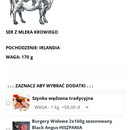
SER Z MLEKA KROWIEGO
POCHODZENIE: IRLANDIA
WAGA: 170 g
↓↓↓ ZAZNACZ ABY WYBRAĆ DODATKI ↓↓↓
Szynka wędzona tradycyjna
Select
Choose
accessory
accessory
Szynka
variant
Burgery Wołowe 2x160g sezonowany
wędzona
Szynka
Black Angus HISZPANIA
tradycyjna