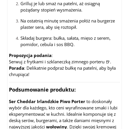
Grilluj je lub smaż na patelni, aż osiągną
pożądany stopień wysmażenia.
Na ostatnią minutę smażenia połóż na burgerze
plaster sera, aby się roztopił.
Składaj burgera: bułka, sałata, mięso z serem,
pomidor, cebula i sos BBQ.
Propozycja podania
:
Serwuj z frytkami i szklaneczką zimnego porteru 🍺.
Porada
: Delikatnie podpraż bułkę na patelni, aby była
chrupiąca!
Podsumowanie produktu:
Ser Cheddar Irlandzkie Piwo Porter
to doskonały
wybór dla każdego, kto ceni wyrafinowane smaki i lubi
eksperymentować w kuchni. Idealnie komponuje się z
deską serów, burgerami, a także daniami mięsnymi z
najwyższej jakości
wołowiny
. Dzięki swojej kremowej