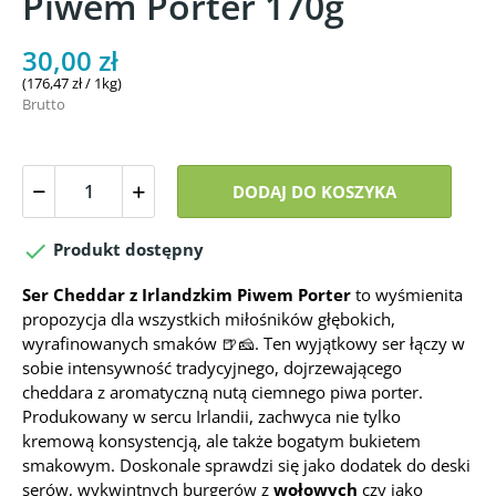
Piwem Porter 170g
30,00 zł
(176,47 zł / 1kg)
Brutto
DODAJ DO KOSZYKA

Produkt dostępny
Ser Cheddar z Irlandzkim Piwem Porter
to wyśmienita
propozycja dla wszystkich miłośników głębokich,
wyrafinowanych smaków 🍺🧀. Ten wyjątkowy ser łączy w
sobie intensywność tradycyjnego, dojrzewającego
cheddara z aromatyczną nutą ciemnego piwa porter.
Produkowany w sercu Irlandii, zachwyca nie tylko
kremową konsystencją, ale także bogatym bukietem
smakowym. Doskonale sprawdzi się jako dodatek do deski
serów, wykwintnych burgerów z
wołowych
czy jako