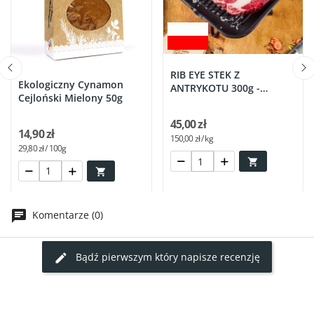
RIB EYE STEK Z
Ekologiczny Cynamon
ANTRYKOTU 300g -
Cejloński Mielony 50g
POLSKA
45,00 zł
14,90 zł
150,00 zł / kg
29,80 zł / 100g


Komentarze (0)
Bądź pierwszym który napisze recenzję