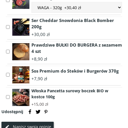
Select
wędzona
Choose
accessory
tradycyjna
accessory
Burgery
variant
Wołowe
Ser Cheddar Snowdonia Black Bomber
Burgery
2x160g
200g
Select
Wołowe
sezonowany
accessory
+30,00 zł
2x160g
Black
Ser
sezonowany
Angus
Prawdziwe BUŁKI DO BURGERA z sezamem
Cheddar
Black
HISZPANIA
Snowdonia
4 szt
Select
Angus
Black
accessory
+8,90 zł
HISZPANIA
Bomber
Prawdziwe
200g
BUŁKI
Sos Premium do Steków i Burgerów 370g
Select
DO
+7,90 zł
accessory
BURGERA
Sos
z
Włoska Pancetta surowy boczek BIO w
Premium
sezamem
kostce 100g
Select
do
4
accessory
+15,00 zł
Steków
szt
Włoska
i
Udostępnij
Pancetta
Burgerów
surowy
370g
Napisz swoją opinię
boczek