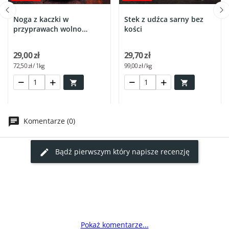
Noga z kaczki w
Stek z udźca sarny bez
przyprawach wolno
kości
gotowana Chef...
29,00 zł
29,70 zł
72,50 zł / 1kg
99,00 zł / kg


Komentarze (0)
Bądź pierwszym który napisze recenzję
Pokaż komentarze...