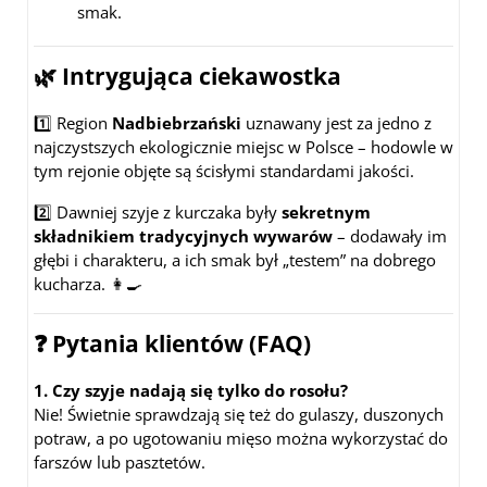
smak.
🌿 Intrygująca ciekawostka
1️⃣ Region
Nadbiebrzański
uznawany jest za jedno z
najczystszych ekologicznie miejsc w Polsce – hodowle w
tym rejonie objęte są ścisłymi standardami jakości.
2️⃣ Dawniej szyje z kurczaka były
sekretnym
składnikiem tradycyjnych wywarów
– dodawały im
głębi i charakteru, a ich smak był „testem” na dobrego
kucharza. 👩‍🍳
❓ Pytania klientów (FAQ)
1. Czy szyje nadają się tylko do rosołu?
Nie! Świetnie sprawdzają się też do gulaszy, duszonych
potraw, a po ugotowaniu mięso można wykorzystać do
farszów lub pasztetów.