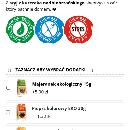
Z
szyj z kurczaka nadbiebrzańskiego
stworzysz rosół,
który pachnie domem. ❤️
↓↓↓ ZAZNACZ ABY WYBRAĆ DODATKI ↓↓↓
Majeranek ekologiczny 15g
Select
+5,00 zł
accessory
Majeranek
ekologiczny
Pieprz kolorowy EKO 30g
Select
15g
+11,30 zł
accessory
Pieprz