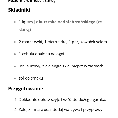
Poziom trudności:
Łatwy
Składniki:
1 kg
szyj z kurczaka nadbiebrzańskiego (ze
skórą)
2 marchewki, 1 pietruszka, 1 por, kawałek selera
1 cebula opalona na ogniu
liść laurowy, ziele angielskie, pieprz w ziarnach
sól do smaku
Przygotowanie:
Dokładnie opłucz szyje i włóż do dużego garnka.
Zalej zimną wodą, dodaj warzywa i przyprawy.