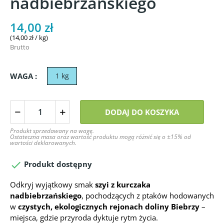
nadbiebrzańskiego
14,00 zł
(14,00 zł / kg)
Brutto
WAGA :
1 kg
DODAJ DO KOSZYKA
Produkt sprzedawany na wagę.
Ostateczna masa oraz wartość produktu mogą różnić się o ±15% od
wartości deklarowanych.

Produkt dostępny
Odkryj wyjątkowy smak
szyi z kurczaka
nadbiebrzańskiego
, pochodzących z ptaków hodowanych
w
czystych, ekologicznych rejonach doliny Biebrzy
–
miejsca, gdzie przyroda dyktuje rytm życia.