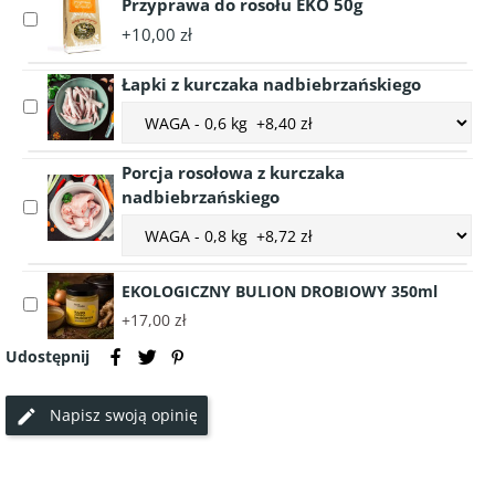
kolorowy
Przyprawa do rosołu EKO 50g
Select
EKO
+10,00 zł
accessory
30g
Przyprawa
Łapki z kurczaka nadbiebrzańskiego
do
Select
rosołu
Choose
accessory
EKO
accessory
Łapki
50g
variant
Porcja rosołowa z kurczaka
z
Łapki
nadbiebrzańskiego
kurczaka
z
Select
nadbiebrzańskiego
Choose
kurczaka
accessory
accessory
nadbiebrzańskiego
Porcja
variant
rosołowa
EKOLOGICZNY BULION DROBIOWY 350ml
Porcja
z
Select
rosołowa
+17,00 zł
kurczaka
accessory
z
nadbiebrzańskiego
EKOLOGICZNY
Udostępnij
kurczaka
BULION
nadbiebrzańskiego
DROBIOWY
Napisz swoją opinię
350ml