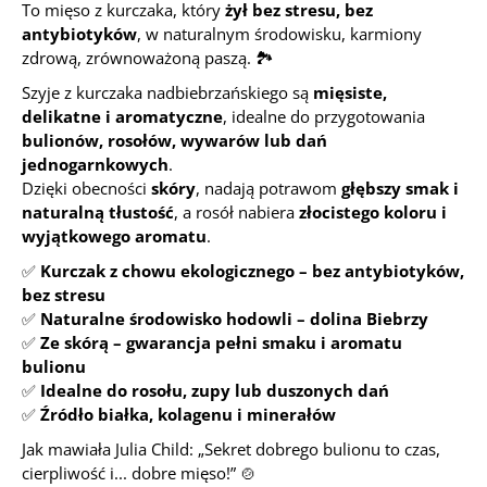
To mięso z kurczaka, który
żył bez stresu, bez
antybiotyków
, w naturalnym środowisku, karmiony
zdrową, zrównoważoną paszą. 🏞️
Szyje z kurczaka nadbiebrzańskiego są
mięsiste,
delikatne i aromatyczne
, idealne do przygotowania
bulionów, rosołów, wywarów lub dań
jednogarnkowych
.
Dzięki obecności
skóry
, nadają potrawom
głębszy smak i
naturalną tłustość
, a rosół nabiera
złocistego koloru i
wyjątkowego aromatu
.
✅
Kurczak z chowu ekologicznego – bez antybiotyków,
bez stresu
✅
Naturalne środowisko hodowli – dolina Biebrzy
✅
Ze skórą – gwarancja pełni smaku i aromatu
bulionu
✅
Idealne do rosołu, zupy lub duszonych dań
✅
Źródło białka, kolagenu i minerałów
Jak mawiała Julia Child:
„Sekret dobrego bulionu to czas,
cierpliwość i... dobre mięso!”
🍲