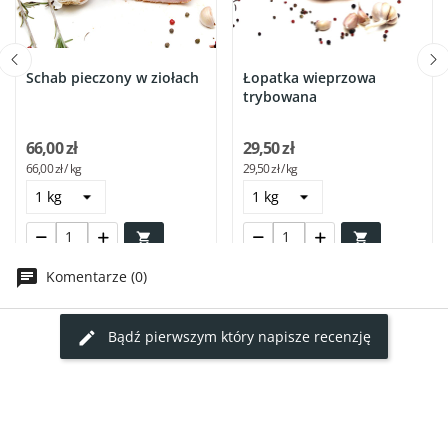
Schab pieczony w ziołach
Łopatka wieprzowa
trybowana
66,00 zł
29,50 zł
66,00 zł / kg
29,50 zł / kg


Komentarze (0)
Bądź pierwszym który napisze recenzję