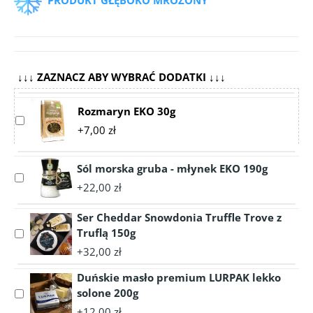
PRODUKT GŁĘBOKO MROŻONY
↓↓↓ ZAZNACZ ABY WYBRAĆ DODATKI ↓↓↓
Rozmaryn EKO 30g
Select
+7,00 zł
accessory
Rozmaryn
EKO
Sól morska gruba - młynek EKO 190g
Select
30g
+22,00 zł
accessory
Sól
Ser Cheddar Snowdonia Truffle Trove z
morska
Truflą 150g
Select
gruba
accessory
-
+32,00 zł
Ser
młynek
Duńskie masło premium LURPAK lekko
Cheddar
EKO
Snowdonia
solone 200g
Select
190g
Truffle
accessory
+12,00 zł