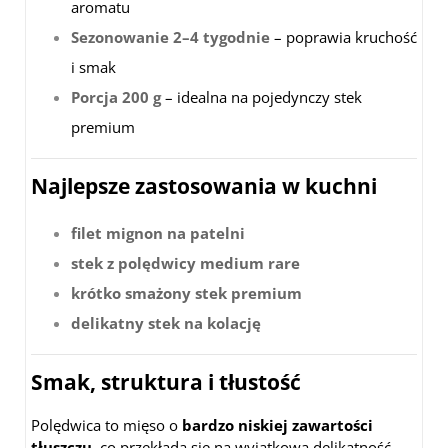
aromatu
Sezonowanie 2–4 tygodnie
– poprawia kruchość
i smak
Porcja 200 g
– idealna na pojedynczy stek
premium
Najlepsze zastosowania w kuchni
filet mignon na patelni
stek z polędwicy medium rare
krótko smażony stek premium
delikatny stek na kolację
Smak, struktura i tłustość
Polędwica to mięso o
bardzo niskiej zawartości
tłuszczu
, co przekłada się na wyjątkową delikatność,