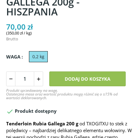
GALLEGA 200g -
HISZPANIA
70,00 zł
(350,00 zł / kg)
Brutto
WAGA :
0,2 kg
DODAJ DO KOSZYKA
Produkt sprzedawany na wagę.
Ostateczna masa oraz wartość produktu mogą różnić się o ±15% od
wartości deklarowanych.

Produkt dostępny
Tenderloin Rubia Gallega 200 g
od TXOGITXU to stek z
polędwicy – najbardziej delikatnego elementu wołowiny. W
tej wersji pochodzi z rasy Rubia Gallega, gdzie często