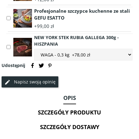
Trove
Duńskie
z
Profesjonalne szczypce kuchenne ze stali
masło
Truflą
premium
GEFU ESATTO
Select
150g
LURPAK
accessory
+99,00 zł
lekko
Profesjonalne
solone
NEW YORK STEK RUBIA GALLEGA 300g -
szczypce
200g
HISZPANIA
kuchenne
Select
ze
Choose
accessory
stali
accessory
NEW
GEFU
variant
Udostępnij
YORK
ESATTO
NEW
STEK
YORK
RUBIA
Napisz swoją opinię
STEK
GALLEGA
RUBIA
300g
OPIS
GALLEGA
-
300g
HISZPANIA
-
SZCZEGÓŁY PRODUKTU
HISZPANIA
SZCZEGÓŁY DOSTAWY