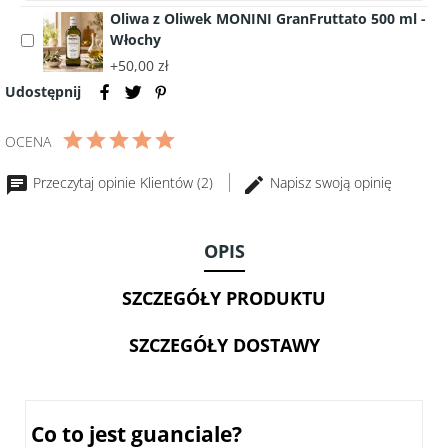
Ser
400g
Puglia
Oliwa z Oliwek MONINI GranFruttato 500 ml -
Pecorino
Rosso
Włochy
Select
Romano
690g
accessory
+50,00 zł
D.O.P
Oliwa
150g
Udostępnij
z
Oliwek
OCENA
MONINI
GranFruttato
Przeczytaj opinie Klientów (2)
Napisz swoją opinię
500
ml
-
OPIS
Włochy
SZCZEGÓŁY PRODUKTU
SZCZEGÓŁY DOSTAWY
Co to jest guanciale?