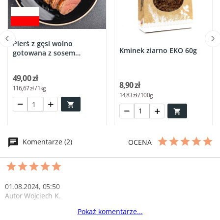
Pierś z gęsi wolno
Kminek ziarno EKO 60g
gotowana z sosem
żurawinowym...
49,00 zł
8,90 zł
116,67 zł / 1kg
14,83 zł / 100g


Komentarze (2)
OCENA
01.08.2024, 05:50
Autor Wojciech K.
Pokaż komentarze...
To jest to!