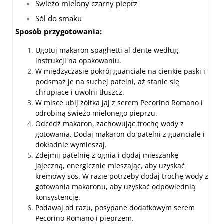
Świeżo mielony czarny pieprz
Sól do smaku
Sposób przygotowania:
Ugotuj makaron spaghetti al dente według
instrukcji na opakowaniu.
W międzyczasie pokrój guanciale na cienkie paski i
podsmaż je na suchej patelni, aż stanie się
chrupiące i uwolni tłuszcz.
W misce ubij żółtka jaj z serem Pecorino Romano i
odrobiną świeżo mielonego pieprzu.
Odcedź makaron, zachowując trochę wody z
gotowania. Dodaj makaron do patelni z guanciale i
dokładnie wymieszaj.
Zdejmij patelnię z ognia i dodaj mieszankę
jajeczną, energicznie mieszając, aby uzyskać
kremowy sos. W razie potrzeby dodaj trochę wody z
gotowania makaronu, aby uzyskać odpowiednią
konsystencję.
Podawaj od razu, posypane dodatkowym serem
Pecorino Romano i pieprzem.