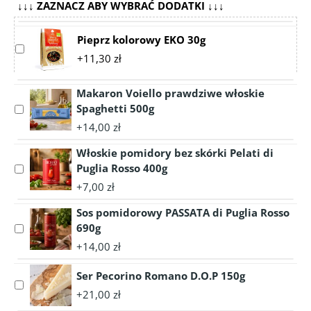
↓↓↓ ZAZNACZ ABY WYBRAĆ DODATKI ↓↓↓
Pieprz kolorowy EKO 30g
Select
+11,30 zł
accessory
Pieprz
kolorowy
Makaron Voiello prawdziwe włoskie
EKO
Spaghetti 500g
Select
30g
accessory
+14,00 zł
Makaron
Włoskie pomidory bez skórki Pelati di
Voiello
prawdziwe
Puglia Rosso 400g
Select
włoskie
accessory
+7,00 zł
Spaghetti
Włoskie
500g
Sos pomidorowy PASSATA di Puglia Rosso
pomidory
bez
690g
Select
skórki
accessory
+14,00 zł
Pelati
Sos
di
pomidorowy
Ser Pecorino Romano D.O.P 150g
Select
Puglia
PASSATA
+21,00 zł
accessory
Rosso
di