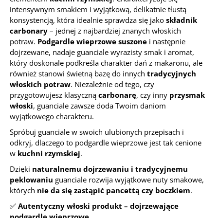
intensywnym smakiem i wyjątkową, delikatnie tłustą
konsystencją, która idealnie sprawdza się jako
składnik
carbonary
– jednej z najbardziej znanych włoskich
potraw.
Podgardle wieprzowe suszone
i następnie
dojrzewane, nadaje guanciale wyrazisty smak i aromat,
który doskonale podkreśla charakter dań z makaronu, ale
również stanowi świetną bazę do innych
tradycyjnych
włoskich potraw
. Niezależnie od tego, czy
przygotowujesz klasyczną
carbonarę
, czy inny
przysmak
włoski
, guanciale zawsze doda Twoim daniom
wyjątkowego charakteru.
Spróbuj guanciale w swoich ulubionych przepisach i
odkryj, dlaczego to podgardle wieprzowe jest tak cenione
w
kuchni rzymskiej
.
Dzięki
naturalnemu dojrzewaniu i tradycyjnemu
peklowaniu
guanciale rozwija wyjątkowe nuty smakowe,
których
nie da się zastąpić pancettą czy boczkiem
.
✅
Autentyczny włoski produkt – dojrzewające
podgardle wieprzowe