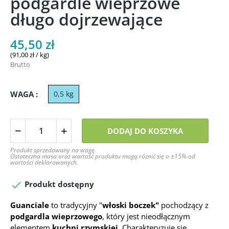
podgardle wieprzowe
długo dojrzewające
45,50 zł
(91,00 zł / kg)
Brutto
WAGA :
0,5 kg
DODAJ DO KOSZYKA
Produkt sprzedawany na wagę.
Ostateczna masa oraz wartość produktu mogą różnić się o ±15% od
wartości deklarowanych.

Produkt dostępny
Guanciale
to tradycyjny "
włoski boczek"
pochodzący z
podgardla wieprzowego
, który jest nieodłącznym
elementem
kuchni rzymskiej
. Charakteryzuje się