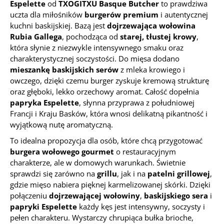
Espelette
od
TXOGITXU Basque Butcher
to prawdziwa
uczta dla miłośników
burgerów premium
i autentycznej
kuchni baskijskiej. Bazą jest
dojrzewająca wołowina
Rubia Gallega
, pochodząca od
starej, tłustej krowy
,
która słynie z niezwykle intensywnego smaku oraz
charakterystycznej soczystości. Do mięsa dodano
mieszankę baskijskich serów
z mleka krowiego i
owczego, dzięki czemu burger zyskuje kremową strukturę
oraz głęboki, lekko orzechowy aromat. Całość dopełnia
papryka Espelette
, słynna przyprawa z południowej
Francji i Kraju Basków, która wnosi delikatną pikantność i
wyjątkową nutę aromatyczną.
To idealna propozycja dla osób, które chcą przygotować
burgera wołowego gourmet
o restauracyjnym
charakterze, ale w domowych warunkach. Świetnie
sprawdzi się zarówno na
grillu
, jak i na
patelni grillowej
,
gdzie mięso nabiera pięknej karmelizowanej skórki. Dzięki
połączeniu
dojrzewającej wołowiny
,
baskijskiego sera
i
papryki Espelette
każdy kęs jest intensywny, soczysty i
pełen charakteru. Wystarczy chrupiąca bułka brioche,