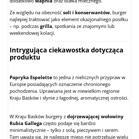
dodatkowo
wapnia
oraz białka mlecznego.
Ze względu na obecność
soli i konserwantów
, burger
najlepiej traktować jako element okazjonalnego posiłku
– np. podczas
grilla
, spotkania ze znajomymi lub
weekendowej kolacji.
Intrygująca ciekawostka dotycząca
produktu
Papryka Espelette
to jedna z nielicznych przypraw w
Europie posiadających oznaczenie chronionego
pochodzenia. Uprawiana jest w niewielkim regionie
Kraju Basków i słynie z łagodnej, aromatycznej ostrości.
W Kraju Basków burgery z
dojrzewającej wołowiny
Rubia Gallega
często podaje się bardzo
minimalistycznie – tylko z solą, pieczywem i serem.
Tam uważa się, że najlepsze mięso nie potrzebuje wielu