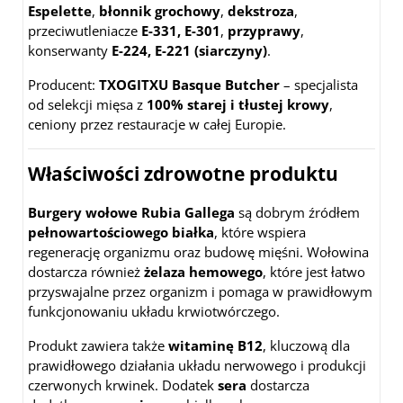
Espelette
,
błonnik grochowy
,
dekstroza
,
przeciwutleniacze
E-331, E-301
,
przyprawy
,
konserwanty
E-224, E-221 (siarczyny)
.
Producent:
TXOGITXU Basque Butcher
– specjalista
od selekcji mięsa z
100% starej i tłustej krowy
,
ceniony przez restauracje w całej Europie.
Właściwości zdrowotne produktu
Burgery wołowe Rubia Gallega
są dobrym źródłem
pełnowartościowego białka
, które wspiera
regenerację organizmu oraz budowę mięśni. Wołowina
dostarcza również
żelaza hemowego
, które jest łatwo
przyswajalne przez organizm i pomaga w prawidłowym
funkcjonowaniu układu krwiotwórczego.
Produkt zawiera także
witaminę B12
, kluczową dla
prawidłowego działania układu nerwowego i produkcji
czerwonych krwinek. Dodatek
sera
dostarcza