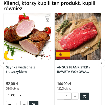
Klienci, którzy kupili ten produkt, kupili
również:
Szynka wędzona z
ANGUS FLANK STEK /
tłuszczykiem
BAWETA WOŁOWA
HISZPANIA -...
52,00 zł
144,00 zł
52,00 zł / kg
120,00 zł / kg

