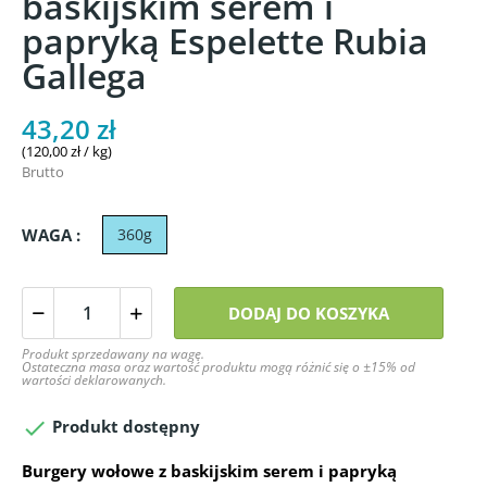
baskijskim serem i
papryką Espelette Rubia
Gallega
43,20 zł
(120,00 zł / kg)
Brutto
WAGA :
360g
DODAJ DO KOSZYKA
Produkt sprzedawany na wagę.
Ostateczna masa oraz wartość produktu mogą różnić się o ±15% od
wartości deklarowanych.

Produkt dostępny
Burgery wołowe z baskijskim serem i papryką