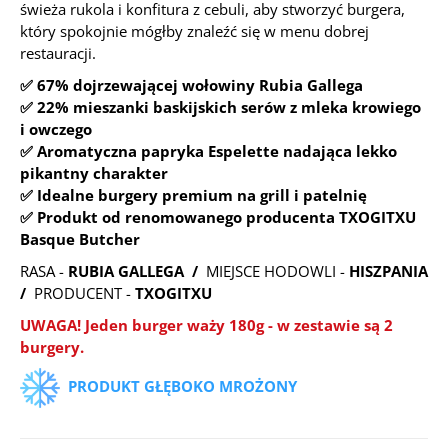
świeża rukola i konfitura z cebuli, aby stworzyć burgera,
który spokojnie mógłby znaleźć się w menu dobrej
restauracji.
✅ 67% dojrzewającej wołowiny Rubia Gallega
✅ 22% mieszanki baskijskich serów z mleka krowiego
i owczego
✅ Aromatyczna papryka Espelette nadająca lekko
pikantny charakter
✅ Idealne burgery premium na grill i patelnię
✅ Produkt od renomowanego producenta TXOGITXU
Basque Butcher
RASA -
RUBIA GALLEGA /
MIEJSCE HODOWLI -
HISZPANIA
/
PRODUCENT -
TXOGITXU
UWAGA! Jeden burger waży 180g
-
w zestawie są 2
burgery.
PRODUKT GŁĘBOKO MROŻONY