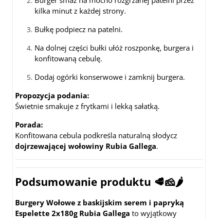
Burger smaż na mocno rozgrzanej patelni przez
kilka minut z każdej strony.
Bułkę podpiecz na patelni.
Na dolnej części bułki ułóż roszponkę, burgera i
konfitowaną cebulę.
Dodaj ogórki konserwowe i zamknij burgera.
Propozycja podania:
Świetnie smakuje z frytkami i lekką sałatką.
Porada:
Konfitowana cebula podkreśla naturalną słodycz
dojrzewającej wołowiny Rubia Gallega
.
Podsumowanie produktu
🥩🧀🌶️
Burgery Wołowe z baskijskim serem i papryką
Espelette 2x180g Rubia Gallega
to wyjątkowy