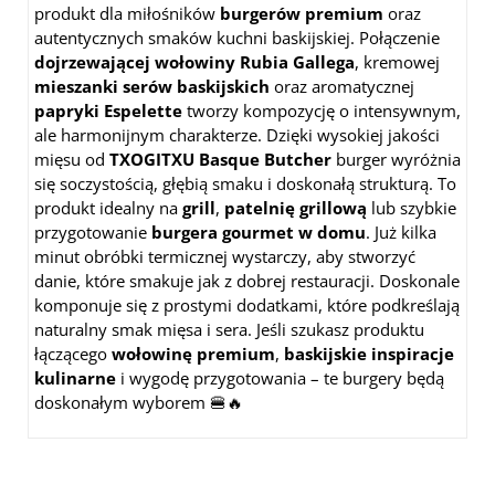
produkt dla miłośników
burgerów premium
oraz
autentycznych smaków kuchni baskijskiej. Połączenie
dojrzewającej wołowiny Rubia Gallega
, kremowej
mieszanki serów baskijskich
oraz aromatycznej
papryki Espelette
tworzy kompozycję o intensywnym,
ale harmonijnym charakterze. Dzięki wysokiej jakości
mięsu od
TXOGITXU Basque Butcher
burger wyróżnia
się soczystością, głębią smaku i doskonałą strukturą. To
produkt idealny na
grill
,
patelnię grillową
lub szybkie
przygotowanie
burgera gourmet w domu
. Już kilka
minut obróbki termicznej wystarczy, aby stworzyć
danie, które smakuje jak z dobrej restauracji. Doskonale
komponuje się z prostymi dodatkami, które podkreślają
naturalny smak mięsa i sera. Jeśli szukasz produktu
łączącego
wołowinę premium
,
baskijskie inspiracje
kulinarne
i wygodę przygotowania – te burgery będą
doskonałym wyborem 🍔🔥