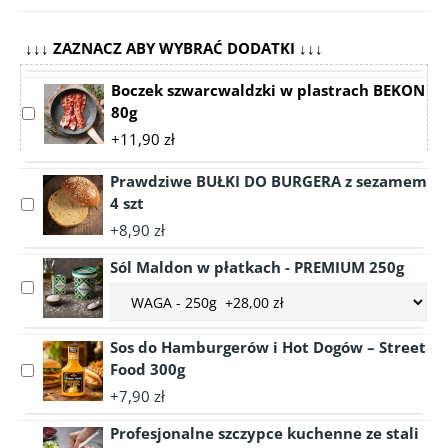
↓↓↓ ZAZNACZ ABY WYBRAĆ DODATKI ↓↓↓
Boczek szwarcwaldzki w plastrach BEKON
80g
Select
accessory
+11,90 zł
Boczek
szwarcwaldzki
Prawdziwe BUŁKI DO BURGERA z sezamem
w
4 szt
Select
plastrach
accessory
+8,90 zł
BEKON
Prawdziwe
80g
Sól Maldon w płatkach - PREMIUM 250g
BUŁKI
Select
DO
Choose
accessory
BURGERA
accessory
Sól
z
variant
Sos do Hamburgerów i Hot Dogów – Street
Maldon
sezamem
Sól
Food 300g
Select
w
4
Maldon
accessory
płatkach
szt
+7,90 zł
w
Sos
-
płatkach
Profesjonalne szczypce kuchenne ze stali
do
PREMIUM
-