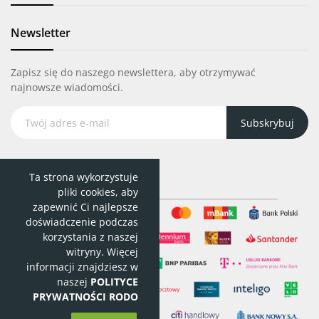
Newsletter
Zapisz się do naszego newslettera, aby otrzymywać
najnowsze wiadomości.
Subskrybuj
Ta strona wykorzystuje
pliki cookies, aby
zapewnić Ci najlepsze
doświadczenie podczas
korzystania z naszej
witryny. Więcej
informacji znajdziesz w
naszej
POLITYCE
PRYWATNOŚCI RODO