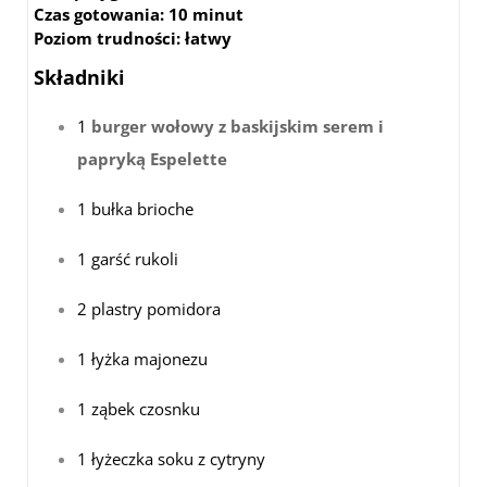
Czas gotowania:
10 minut
Poziom trudności:
łatwy
Składniki
1
burger wołowy z baskijskim serem i
papryką Espelette
1 bułka brioche
1 garść rukoli
2 plastry pomidora
1 łyżka majonezu
1 ząbek czosnku
1 łyżeczka soku z cytryny